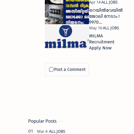
റെയിൽവേയിൽ
ജോലി നേടാം !
9970
ഒഴിവുമായി
പുതിയ
MILMA
വിജ്ഞാപനം
Recruitment
വന്നു
Apply Now
Popular Posts