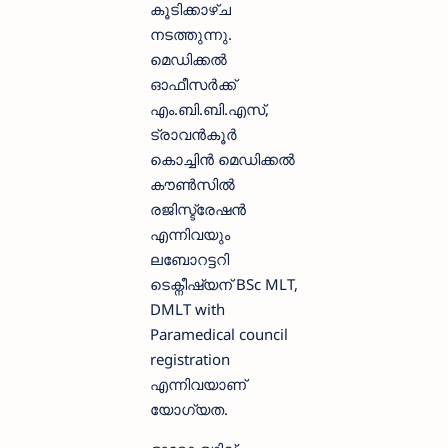
കൂടിക്കാഴ്ച
നടത്തുന്നു.
മെഡിക്കൽ
ഓഫീസർക്ക്
എം.ബി.ബി.എസ്,
ട്രാവൻകൂർ
കൊച്ചിൻ മെഡിക്കൽ
കൗൺസിൽ
രജിസ്ട്രേഷൻ
എന്നിവയും
ലബോറട്ടറി
ടെക്നീഷ്യന് BSc MLT,
DMLT with
Paramedical council
registration
എന്നിവയാണ്
യോഗ്യത.