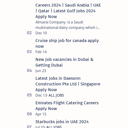
Careers 2024 | Saudi Arabia | UAE
| Qatar | Latest Gulf Jobs 2024
Apply Now
Almarai Company is a Saudi
multinational dairy company which is
listed on the Tadawul stock exchange.
It specializes in food and bevera…
Cruise ship job for canada apply
now
New Job vacancies in Dubai &
Getting Dubai
Latest Jobs in Daesonn
Construction Pte Ltd | Singapore
Apply Now
Emirates Flight Catering Careers
Apply Now
Starbucks jobs in UAE 2024