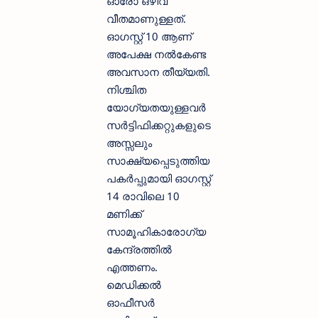
ഓരോ ഒഴിവ്
വീതമാണുള്ളത്.
ഓഗസ്റ്റ് 10 ആണ്
അപേക്ഷ നൽകേണ്ട
അവസാന തീയ്യതി.
നിശ്ചിത
യോഗ്യതയുള്ളവർ
സർട്ടിഫിക്കറ്റുകളുടെ
അസ്സലും
സാക്ഷ്യപ്പെടുത്തിയ
പകർപ്പുമായി ഓഗസ്റ്റ്
14 രാവിലെ 10
മണിക്ക്
സാമൂഹികാരോഗ്യ
കേന്ദ്രത്തിൽ
എത്തണം.
മെഡിക്കൽ
ഓഫീസർ