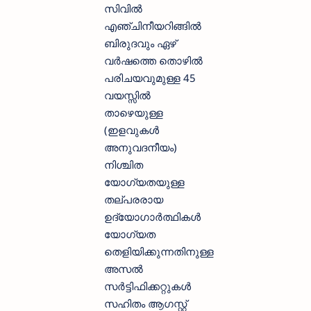
സിവിൽ
എഞ്ചിനീയറിങ്ങിൽ
ബിരുദവും ഏഴ്
വർഷത്തെ തൊഴിൽ
പരിചയവുമുള്ള 45
വയസ്സിൽ
താഴെയുള്ള
(ഇളവുകൾ
അനുവദനീയം)
നിശ്ചിത
യോഗ്യതയുള്ള
തല്പരരായ
ഉദ്യോഗാർത്ഥികൾ
യോഗ്യത
തെളിയിക്കുന്നതിനുള്ള
അസൽ
സർട്ടിഫിക്കറ്റുകൾ
സഹിതം ആഗസ്റ്റ്