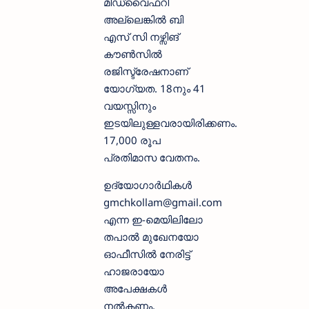
മിഡ്‌വൈഫറി
അല്ലെങ്കിൽ ബി
എസ് സി നഴ്സിങ്
കൗൺസിൽ
രജിസ്ട്രേഷനാണ്
യോഗ്യത. 18നും 41
വയസ്സിനും
ഇടയിലുള്ളവരായിരിക്കണം.
17,000 രൂപ
പ്രതിമാസ വേതനം.
ഉദ്യോഗാർഥികൾ
gmchkollam@gmail.com
എന്ന ഇ-മെയിലിലോ
തപാൽ മുഖേനയോ
ഓഫീസിൽ നേരിട്ട്
ഹാജരായോ
അപേക്ഷകൾ
നൽകണം.