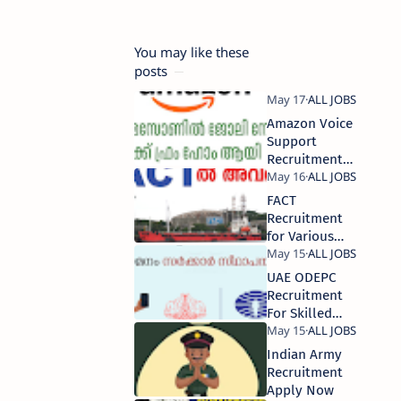
You may like these
posts
Amazon Voice
Support
Recruitment
Apply Now
FACT
Recruitment
for Various
Clerk Posts
Apply Now
UAE ODEPC
Recruitment
For Skilled
Tailors Apply
Now
Indian Army
Recruitment
Apply Now