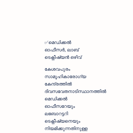
✅മെഡിക്കൽ
ഓഫീസർ, ലാബ്
ടെക്നീഷ്യൻ ഒഴിവ്
കേശവപുരം
സാമൂഹികാരോഗ്യ
കേന്ദ്രത്തിൽ
ദിവസവേതനാടിസ്ഥാനത്തിൽ
മെഡിക്കൽ
ഓഫീസറേയും
ലബോറട്ടറി
ടെക്നീഷ്യനെയും
നിയമിക്കുന്നതിനുള്ള