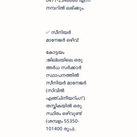
0471-2348666 എന്ന
നമ്പറിൽ ലഭിക്കും.
✅ സീനിയർ
മാനേജർ ഒഴിവ്:
കോട്ടയം
:ജില്ലയിലെ ഒരു
അർധ സർക്കാർ
സ്ഥാപനത്തിൽ
സീനിയർ മാനേജർ
(സിവിൽ
എഞ്ചിനീയറിംഗ് )
തസ്തികയിൽ ഒരു
സ്ഥിരം ഒഴിവുണ്ട്
(ശമ്പളം 55350-
101400 രൂപ).