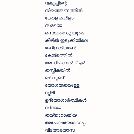
വകുപ്പിന്റെ
നിയന്ത്രണത്തിൽ
കേരള മഹിളാ
സമഖ്യ
സൊസൈറ്റിയുടെ
കീഴിൽ ഇടുക്കിയിലെ
മഹിള ശിക്ഷൺ
കേന്ദ്രത്തിൽ
അഡീഷണൽ ടീച്ചർ
തസ്തികയിൽ
ഒഴിവുണ്ട്.
യോഗ്യതയുള്ള
സ്ത്രീ
ഉദ്യോഗാർത്ഥികൾ
സ്വയം
തയ്യാറാക്കിയ
അപേക്ഷയോടൊപ്പം
വിദ്യാഭ്യാസ