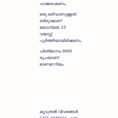
ഹാജരാകണം.
ഒരു ഒഴിവാണുള്ളത്.
ബിരുദമാണ്
യോഗ്യത. 23
വയസ്സ്
പൂർത്തിയായിരിക്കണം.
പ്രതിമാസം 9000
രൂപയാണ്
ഓണറേറിയം.
കൂടുതൽ വിവരങ്ങൾ