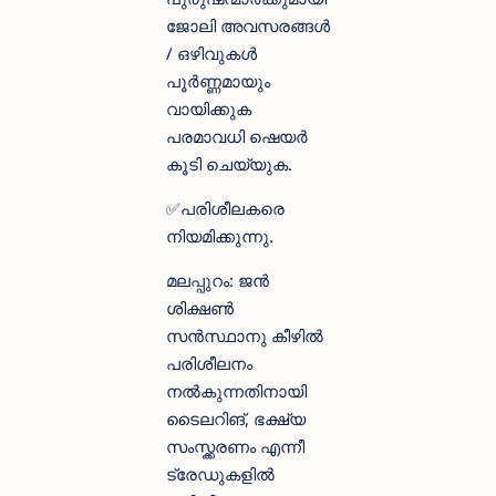
ജോലി അവസരങ്ങൾ
/ ഒഴിവുകൾ
പൂർണ്ണമായും
വായിക്കുക
പരമാവധി ഷെയർ
കൂടി ചെയ്യുക.
✅പരിശീലകരെ
നിയമിക്കുന്നു.
മലപ്പുറം: ജൻ
ശിക്ഷൺ
സൻസ്ഥാനു കീഴിൽ
പരിശീലനം
നൽകുന്നതിനായി
ടൈലറിങ്, ഭക്ഷ്യ
സംസ്ക്കരണം എന്നീ
ട്രേഡുകളിൽ