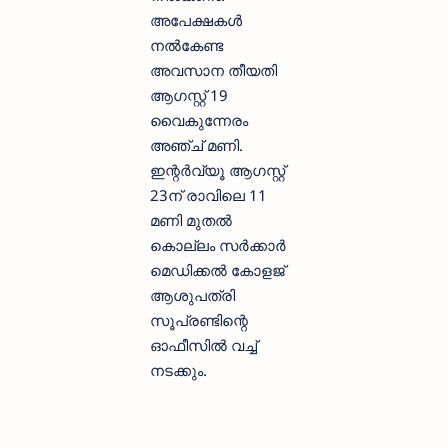
അപേക്ഷകൾ
നൽകേണ്ട
അവസാന തീയതി
ആഗസ്റ്റ് 19
വൈകുന്നേരം
അഞ്ച് മണി.
ഇന്റർവ്യൂ ആഗസ്റ്റ്
23ന് രാവിലെ 11
മണി മുതൽ
കൊല്ലം സർക്കാർ
മെഡിക്കൽ കോളജ്
ആശുപത്രി
സൂപ്രണ്ടിന്റെ
ഓഫീസിൽ വച്ച്
നടക്കും.