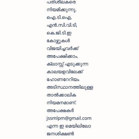
പരിശീലകരെ
നിയമിക്കുന്നു.
ഐ.ടി.ഐ,
എൻ.സി.വി.ടി,
കെ.ജി.ടി.ഇ
കോഴ്സുകൾ
വിജയിച്ചവർക്ക്
അപേക്ഷിക്കാം.
ക്ലാസ്സ് എടുക്കുന്ന
കാലയളവിലേക്ക്
ഹോണറേറിയം
അടിസ്ഥാനത്തിലുള്ള
താൽക്കാലിക
നിയമനമാണ്.
അപേക്ഷകർ
jssmlpm@gmail.com
എന്ന ഇ മെയിലിലോ
ജനശിക്ഷൺ