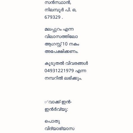
സൻസ്ഥാൻ,
നിലമ്പൂർ പി. ഒ,
679329 .
മലപ്പുറം എന്ന
വിലാസത്തിലോ
ആഗസ്റ്റ് 10 നകം
അപേക്ഷിക്കണം.
കൂടുതൽ വിവരങ്ങൾ
04931221979 എന്ന
നമ്പറിൽ ലഭിക്കും.
✅വാക്ക്-ഇൻ-
ഇൻർവ്യൂ:
പൊതു
വിദ്യാഭ്യാസ