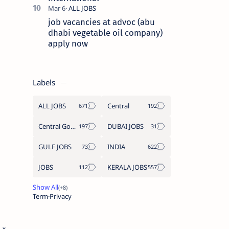
job vacancies at advoc (abu
dhabi vegetable oil company)
apply now
Labels
ALL JOBS
Central
Central Government Job
DUBAI JOBS
GULF JOBS
INDIA
JOBS
KERALA JOBS
Term
Privacy