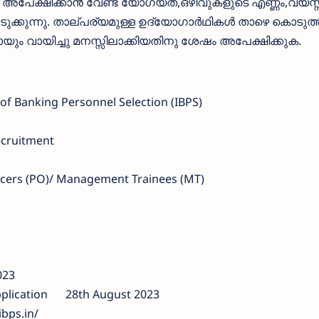
അപേക്ഷിക്കാന്‍ വേണ്ട യോഗ്യത,ഒഴിവുകളുടെ എണ്ണം,വയസ്സ
ക്കുന്നു. താല്പര്യമുള്ള ഉദ്യോഗാര്‍ഥികള്‍ താഴെ കൊടുത്
ും വായിച്ചു മനസ്സിലാക്കിയതിനു ശേഷം അപേക്ഷിക്കുക.
 of Banking Personnel Selection (IBPS)
ecruitment
icers (PO)/ Management Trainees (MT)
023
plication
28th August 2023
bps.in/