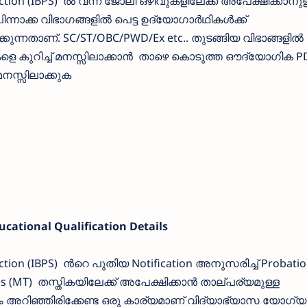
ection (IBPS) ല്‍ വന്ന ജോലി ഒഴിവുകളിലേക്ക് അപേക്ഷിക്കാനുള
്നാക്ക വിഭാഗങ്ങളില്‍ പെട്ട ഉദ്യോഗാര്‍ഥികള്‍ക്ക്
്നതാണ്. SC/ST/OBC/PWD/Ex etc.. തുടങ്ങിയ വിഭാങ്ങളില്‍ പ
ളെ കുറിച്ച് മനസ്സിലാക്കാന്‍ ‍ താഴെ കൊടുത്ത ഔദ്യോഗിക P
 മനസ്സിലാക്കുക
cational Qualification Details
ection (IBPS) ന്‍റെ പുതിയ Notification അനുസരിച്ച് Probati
es (MT) തസ്തികയിലേക്ക് അപേക്ഷിക്കാന്‍ താല്പര്യമുള്ള
യും അറിഞ്ഞിരിക്കേണ്ട ഒരു കാര്യമാണ് വിദ്യാഭ്യാസ യോഗ്