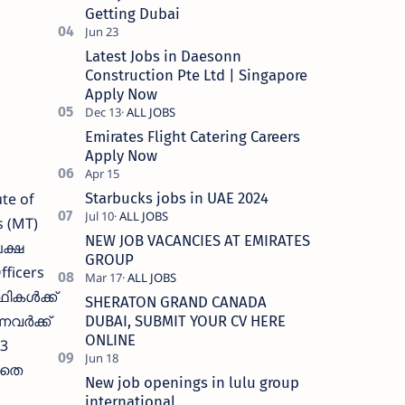
Getting Dubai
Latest Jobs in Daesonn
Construction Pte Ltd | Singapore
Apply Now
Emirates Flight Catering Careers
Apply Now
te of
Starbucks jobs in UAE 2024
s (MT)
NEW JOB VACANCIES AT EMIRATES
ക്ഷ
GROUP
fficers
കള്‍ക്ക്
SHERATON GRAND CANADA
ര്‍ക്ക്
DUBAI, SUBMIT YOUR CV HERE
ONLINE
3
ാതെ
New job openings in lulu group
international