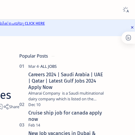
ക് ചെയ്യൂ CLICK HERE
Popular Posts
Careers 2024 | Saudi Arabia | UAE
| Qatar | Latest Gulf Jobs 2024
Apply Now
ies
Almarai Company is a Saudi multinational
dairy company which is listed on the
Tadawul stock exchange. It specializes in
food and bevera…
Cruise ship job for canada apply
now
New Job vacancies in Dubai &