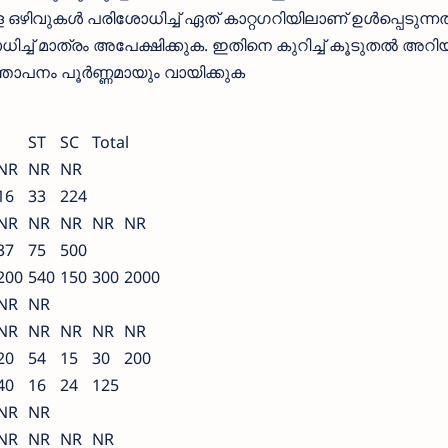
ള്ള ഒഴിവുകള്‍ പരിശോധിച്ച് ഏത് കാറ്റഗറിയിലാണ് ഉള്‍പ്പെടുന്നത്
ച്ച് മാത്രം അപേക്ഷിക്കുക. ഇതിനെ കുറിച്ച് കൂടുതല്‍ അറിയ
പനം പൂര്‍ണ്ണമായും വായിക്കുക
ST
SC
Total
NR
NR
NR
16
33
224
NR
NR
NR
NR
NR
37
75
500
200
540
150
300
2000
NR
NR
NR
NR
NR
NR
NR
20
54
15
30
200
40
16
24
125
NR
NR
NR
NR
NR
NR