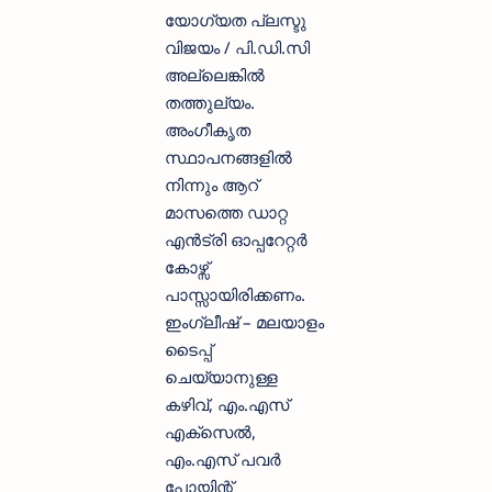
യോഗ്യത പ്ലസ്ടു
വിജയം / പി.ഡി.സി
അല്ലെങ്കിൽ
തത്തുല്യം.
അംഗീകൃത
സ്ഥാപനങ്ങളിൽ
നിന്നും ആറ്
മാസത്തെ ഡാറ്റ
എൻട്രി ഓപ്പറേറ്റർ
കോഴ്സ്
പാസ്സായിരിക്കണം.
ഇംഗ്ലീഷ് – മലയാളം
ടൈപ്പ്
ചെയ്യാനുള്ള
കഴിവ്, എം.എസ്
എക്സെൽ,
എം.എസ് പവർ
പോയിന്റ്