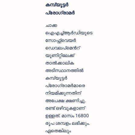
കമ്പ്യൂട്ടർ
പ്രോഗ്രാമർ
ചാക്ക
ഐഎച്ച്ആർഡിയുടെ
സോഫ്റ്റ്‌വെയർ
ഡെവലപ്മെൻറ്
യൂണിറ്റിലേക്ക്
താൽക്കാലിക
അടിസ്ഥാനത്തിൽ
കമ്പ്യൂട്ടർ
പ്രോഗ്രാമർമാരെ
നിയമിക്കുന്നതിന്
അപേക്ഷ ക്ഷണിച്ചു.
രണ്ട് ഒഴിവുകളാണ്
ഉള്ളത്. മാസം 16800
രൂപ ശമ്പളം ലഭിക്കും.
ഏതെങ്കിലും