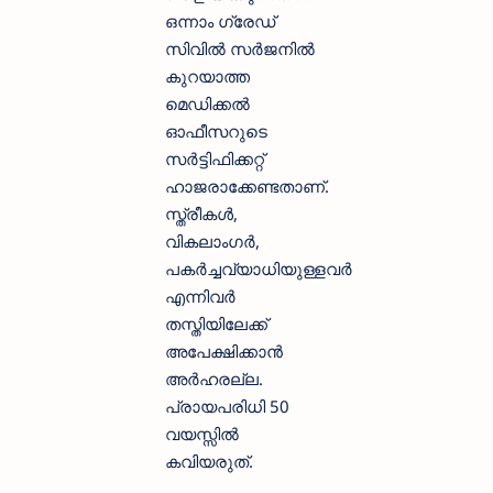
ഒന്നാം ഗ്രേഡ്
സിവിൽ സർജനിൽ
കുറയാത്ത
മെഡിക്കൽ
ഓഫീസറുടെ
സർട്ടിഫിക്കറ്റ്
ഹാജരാക്കേണ്ടതാണ്.
സ്ത്രീകൾ,
വികലാംഗർ,
പകർച്ചവ്യാധിയുള്ളവർ
എന്നിവർ
തസ്തിയിലേക്ക്
അപേക്ഷിക്കാൻ
അർഹരല്ല.
പ്രായപരിധി 50
വയസ്സിൽ
കവിയരുത്.