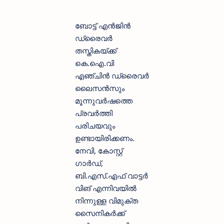
ബോട്ട് എൻജിൻ
ഡ്രൈവർ
തസ്തികയ്ക്ക്
കെ.ഐ.വി
എഞ്ചിൻ ഡ്രൈവർ
ലൈസൻസും
മൂന്നുവർഷത്തെ
പ്രവർത്തി
പരിചയവും
ഉണ്ടായിരിക്കണം.
നേവി, കോസ്റ്റ്
ഗാർഡ്,
ബി.എസ്.എഫ് വാട്ടർ
വിങ് എന്നിവയിൽ
നിന്നുള്ള വിമുക്ത
സൈനികർക്ക്