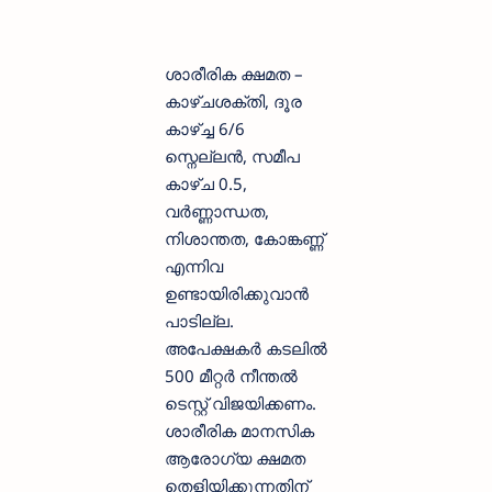
ശാരീരിക ക്ഷമത –
കാഴ്ചശക്തി, ദൂര
കാഴ്ച്ച 6/6
സ്നെല്ലൻ, സമീപ
കാഴ്ച 0.5,
വർണ്ണാന്ധത,
നിശാന്തത, കോങ്കണ്ണ്
എന്നിവ
ഉണ്ടായിരിക്കുവാൻ
പാടില്ല.
അപേക്ഷകർ കടലിൽ
500 മീറ്റർ നീന്തൽ
ടെസ്റ്റ് വിജയിക്കണം.
ശാരീരിക മാനസിക
ആരോഗ്യ ക്ഷമത
തെളിയിക്കുന്നതിന്