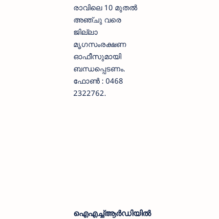
രാവിലെ 10 മുതല്‍
അഞ്ചു വരെ
ജില്ലാ
മൃഗസംരക്ഷണ
ഓഫീസുമായി
ബന്ധപ്പെടണം.
ഫോണ്‍ : 0468
2322762.
ഐഎച്ച്ആർഡിയിൽ