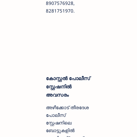
8907576928,
8281751970.
കോസ്റ്റൽ പോലീസ്
സ്റ്റേഷനിൽ
അവസരം
അഴീക്കോട് തീരദേശ
പോലീസ്
സ്റ്റേഷനിലെ
ബോട്ടുകളിൽ