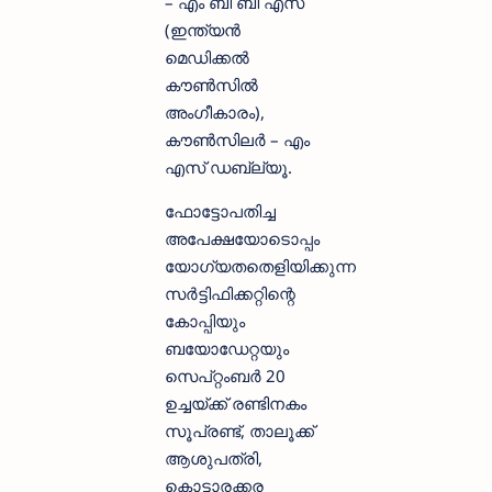
– എം ബി ബി എസ്
(ഇന്ത്യന്‍
മെഡിക്കല്‍
കൗണ്‍സില്‍
അംഗീകാരം),
കൗണ്‍സിലര്‍ – എം
എസ് ഡബ്ല്യൂ.
ഫോട്ടോപതിച്ച
അപേക്ഷയോടൊപ്പം
യോഗ്യതതെളിയിക്കുന്ന
സര്‍ട്ടിഫിക്കറ്റിന്റെ
കോപ്പിയും
ബയോഡേറ്റയും
സെപ്റ്റംബര്‍ 20
ഉച്ചയ്ക്ക് രണ്ടിനകം
സൂപ്രണ്ട്, താലൂക്ക്
ആശുപത്രി,
കൊട്ടാരക്കര