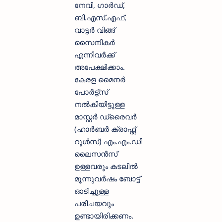
നേവി, ഗാർഡ്,
ബി.എസ്.എഫ്,
വാട്ടർ വിങ്ങ്
സൈനികർ
എന്നിവർക്ക്
അപേക്ഷിക്കാം.
കേരള മൈനർ
പോർട്ട്സ്
നൽകിയിട്ടുള്ള
മാസ്റ്റർ ഡ്രൈവർ
(ഹാർബർ ക്രാഫ്റ്റ്
റൂൾസ്) എം.എം.ഡി
ലൈസൻസ്
ഉള്ളവരും കടലിൽ
മൂന്നുവർഷം ബോട്ട്
ഓടിച്ചുള്ള
പരിചയവും
ഉണ്ടായിരിക്കണം.