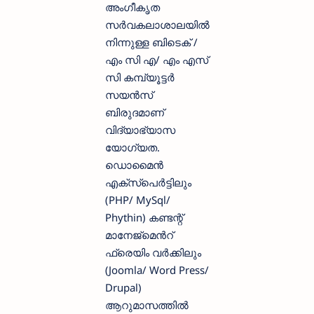
അംഗീകൃത
സർവകലാശാലയിൽ
നിന്നുള്ള ബിടെക് /
എം സി എ/ എം എസ്
സി കമ്പ്യൂട്ടർ
സയൻസ്
ബിരുദമാണ്
വിദ്യാഭ്യാസ
യോഗ്യത.
ഡൊമൈൻ
എക്സ്പെർട്ടിലും
(PHP/ MySql/
Phythin) കണ്ടന്റ്
മാനേജ്മെൻറ്
ഫ്രെയിം വർക്കിലും
(Joomla/ Word Press/
Drupal)
ആറുമാസത്തിൽ