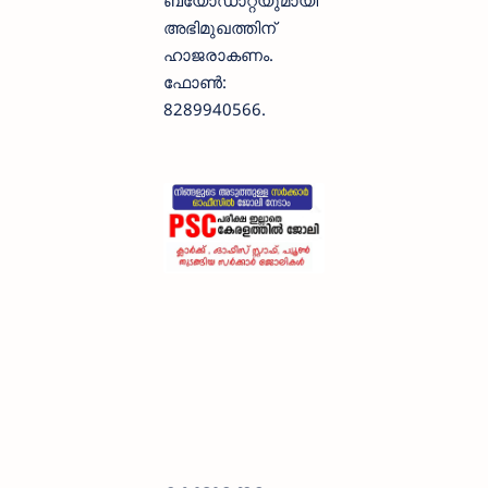
ബയോഡാറ്റയുമായി
അഭിമുഖത്തിന്
ഹാജരാകണം.
ഫോണ്‍:
8289940566.