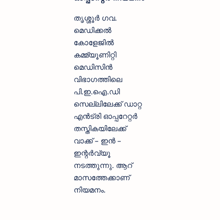
തൃശ്ശൂർ ഗവ.
മെഡിക്കൽ
കോളേജിൽ
കമ്മ്യൂണിറ്റി
മെഡിസിൻ
വിഭാഗത്തിലെ
പി.ഇ.ഐ.ഡി
സെല്ലിലേക്ക് ഡാറ്റ
എൻട്രി ഓപ്പറേറ്റർ
തസ്തികയിലേക്ക്
വാക്ക് – ഇൻ –
ഇന്റർവ്യൂ
നടത്തുന്നു. ആറ്
മാസത്തേക്കാണ്
നിയമനം.