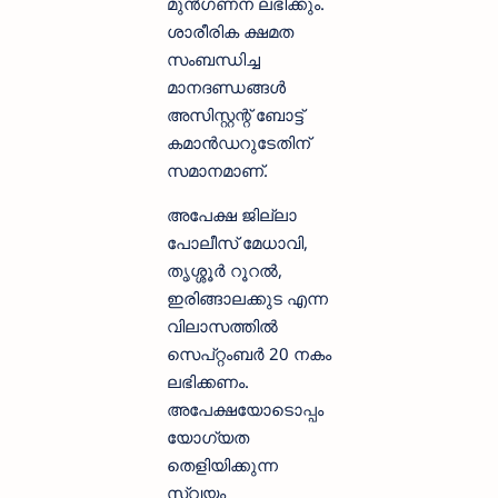
മുൻഗണന ലഭിക്കും.
ശാരീരിക ക്ഷമത
സംബന്ധിച്ച
മാനദണ്ഡങ്ങൾ
അസിസ്റ്റന്റ് ബോട്ട്
കമാൻഡറുടേതിന്
സമാനമാണ്.
അപേക്ഷ ജില്ലാ
പോലീസ് മേധാവി,
തൃശ്ശൂർ റൂറൽ,
ഇരിങ്ങാലക്കുട എന്ന
വിലാസത്തിൽ
സെപ്റ്റംബർ 20 നകം
ലഭിക്കണം.
അപേക്ഷയോടൊപ്പം
യോഗ്യത
തെളിയിക്കുന്ന
സ്വയം