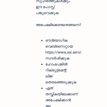
സുഹ്രത്തുകള്‍ക്കും
ഈ പോസ്റ്റ്
പങ്കുവെക്കുക.
അപേക്ഷിക്കേണ്ടതെങ്ങനെ?
ഔദ്യോ​ഗിക
വെബ്സൈറ്റായ
https://www.aai.aero/
സന്ദർശിക്കുക
ഹോംപേജിൽ
റിക്രൂട്ട്മെന്റ്
ലിങ്ക്
തെരഞ്ഞെടുക്കുക
ഏത്
തസ്തികയിലേക്കാണ്
അപേക്ഷിക്കാൻ
ആ​