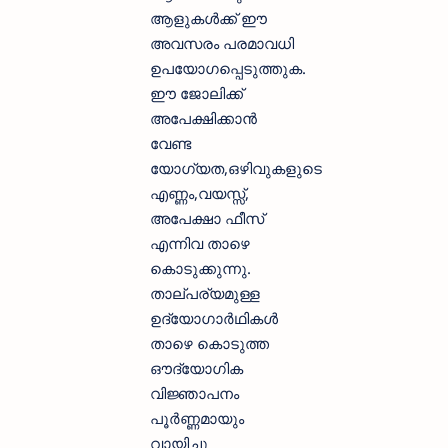
ആളുകള്‍ക്ക് ഈ
അവസരം പരമാവധി
ഉപയോഗപ്പെടുത്തുക.
ഈ ജോലിക്ക്
അപേക്ഷിക്കാന്‍
വേണ്ട
യോഗ്യത,ഒഴിവുകളുടെ
എണ്ണം,വയസ്സ്,
അപേക്ഷാ ഫീസ്‌
എന്നിവ താഴെ
കൊടുക്കുന്നു.
താല്പര്യമുള്ള
ഉദ്യോഗാര്‍ഥികള്‍
താഴെ കൊടുത്ത
ഔദ്യോഗിക
വിജ്ഞാപനം
പൂര്‍ണ്ണമായും
വായിച്ചു