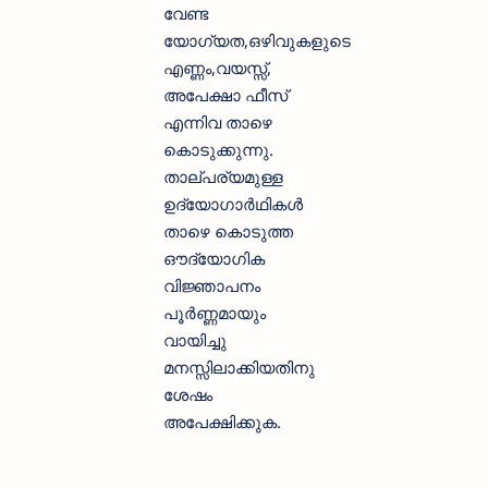
വേണ്ട
യോഗ്യത,ഒഴിവുകളുടെ
എണ്ണം,വയസ്സ്,
അപേക്ഷാ ഫീസ്‌
എന്നിവ താഴെ
കൊടുക്കുന്നു.
താല്പര്യമുള്ള
ഉദ്യോഗാര്‍ഥികള്‍
താഴെ കൊടുത്ത
ഔദ്യോഗിക
വിജ്ഞാപനം
പൂര്‍ണ്ണമായും
വായിച്ചു
മനസ്സിലാക്കിയതിനു
ശേഷം
അപേക്ഷിക്കുക.