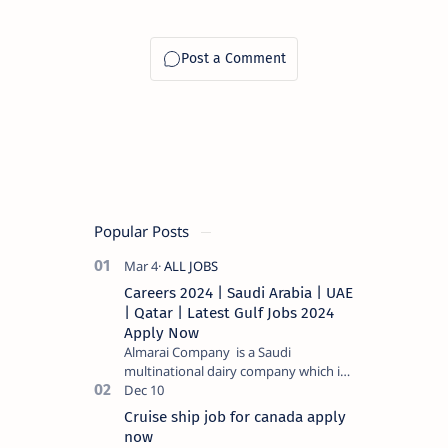
Popular Posts
Careers 2024 | Saudi Arabia | UAE
| Qatar | Latest Gulf Jobs 2024
Apply Now
Almarai Company is a Saudi
multinational dairy company which is
listed on the Tadawul stock exchange.
It specializes in food and bevera…
Cruise ship job for canada apply
now