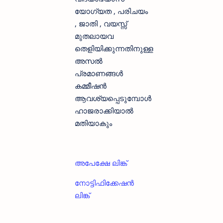
യോഗ്യത , പരിചയം
, ജാതി , വയസ്സ്
മുതലായവ
തെളിയിക്കുന്നതിനുള്ള
അസൽ
പ്രമാണങ്ങൾ
കമ്മീഷൻ
ആവശ്യപ്പെടുമ്പോൾ
ഹാജരാക്കിയാൽ
മതിയാകും
അപേക്ഷേ ലിങ്ക്
നോട്ടിഫിക്കേഷൻ
ലിങ്ക്