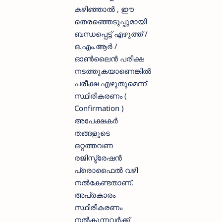
കഴിഞ്ഞാല്‍ , ഈ
തെരഞ്ഞെടുപ്പുമായി
ബന്ധപ്പെട്ട് എഴുത്ത് /
ഒ.എം.ആർ /
ഓൺലൈൻ പരീക്ഷ
നടത്തുകയാണെങ്കിൽ
പരീക്ഷ എഴുതുമെന്ന്
സ്ഥിരീകരണം (
Confirmation )
അപേക്ഷകർ
തങ്ങളുടെ
ഒറ്റത്തവണ
രജിസ്ട്രേഷൻ
പ്രൊഫൈൽ വഴി
നൽകേണ്ടതാണ്.
അപ്രകാരം
സ്ഥിരീകരണം
നൽകുന്നവർക്ക്