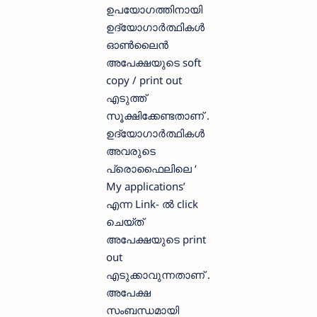
ഉപയോഗത്തിനായി
ഉദ്യോഗാർത്ഥികൾ
ഓൺലൈൻ
അപേക്ഷയുടെ soft
copy / print out
എടുത്ത്
സൂക്ഷിക്കേണ്ടതാണ് .
ഉദ്യോഗാർത്ഥികൾ
അവരുടെ
പ്രൊഫൈലിലെ ‘
My applications’
എന്ന Link- ൽ click
ചെയ്ത്
അപേക്ഷയുടെ print
out
എടുക്കാവുന്നതാണ് .
അപേക്ഷ
സംബന്ധമായി