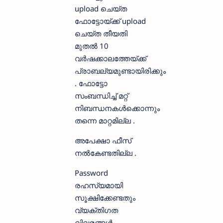
upload ചെയ്ത
ഫോട്ടോയ്ക്ക് upload
ചെയ്ത തീയതി
മുതൽ 10
വർഷക്കാലത്തേയ്ക്ക്
പ്രാബല്യമുണ്ടായിരിക്കും
. ഫോട്ടോ
സംബന്ധിച്ച് മറ്റ്
നിബന്ധനകൾക്കൊന്നും
തന്നെ മാറ്റമില്ല .
അപേക്ഷാ ഫീസ്
നൽകേണ്ടതില്ല .
Password
രഹസ്യമായി
സൂക്ഷിക്കേണ്ടതും
വ്യക്തിഗത
വിവരങ്ങൾ