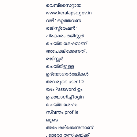
വെബ്സൈറ്റായ
www.keralapsc.gov.in
വഴി ‘ ഒറ്റത്തവണ
രജിസ്ട്രേഷൻ ‘
പ്രകാരം രജിസ്റ്റർ
ചെയ്ത ശേഷമാണ്
അപേക്ഷിക്കേണ്ടത് .
രജിസ്റ്റർ
ചെയ്തിട്ടുള്ള
ഉദ്യോഗാർത്ഥികൾ
അവരുടെ user ID
യും Password ഉം
ഉപയോഗിച്ച് login
ചെയ്ത ശേഷം
സ്വന്തം profile
ലൂടെ
അപേക്ഷിക്കേണ്ടതാണ്
. ഓരോ തസ്തികയ്ക്ക്