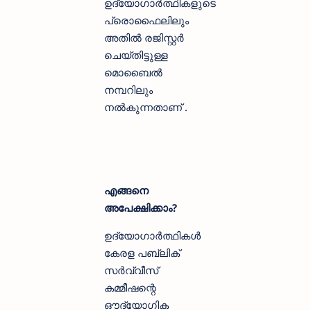
ഉദ്യോഗാർത്ഥികളുടെ
പ്രൊഫൈലിലും
അതിൽ രജിസ്റ്റർ
ചെയ്തിട്ടുള്ള
മൊബൈൽ
നമ്പറിലും
നൽകുന്നതാണ് .
എങ്ങനെ
അപേക്ഷിക്കാം?
ഉദ്യോഗാർത്ഥികൾ
കേരള പബ്ലിക്
സർവ്വീസ്
കമ്മീഷന്റെ
ഔദ്യോഗിക