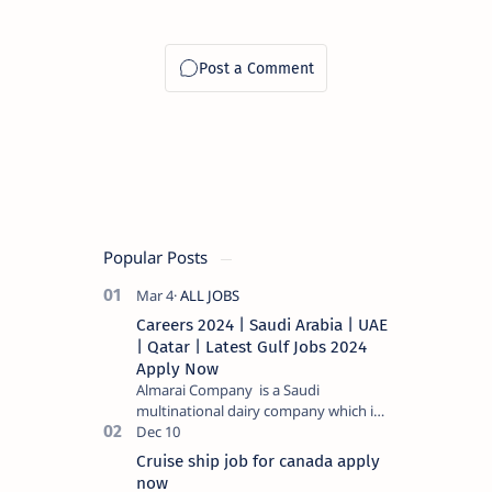
Popular Posts
Careers 2024 | Saudi Arabia | UAE
| Qatar | Latest Gulf Jobs 2024
Apply Now
Almarai Company is a Saudi
multinational dairy company which is
listed on the Tadawul stock exchange.
It specializes in food and bevera…
Cruise ship job for canada apply
now