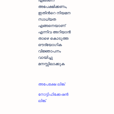
എങ്ങനെ
അപേക്ഷിക്കണം,
ഇതിന്‍റെ നിയമന
സാധ്യത
എങ്ങനെയാണ്
എന്നിവ അറിയാന്‍
താഴെ കൊടുത്ത
ഔദ്യോഗിക
വിജ്ഞാപനം
വായിച്ചു
മനസ്സിലാക്കുക
അപേക്ഷേ ലിങ്ക്
നോട്ടിഫിക്കേഷൻ
ലിങ്ക്