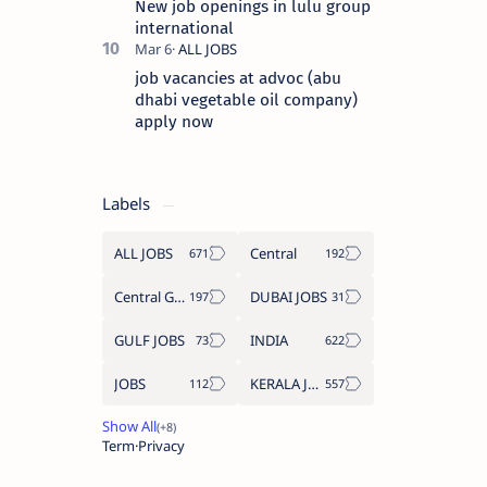
New job openings in lulu group
international
job vacancies at advoc (abu
dhabi vegetable oil company)
apply now
Labels
ALL JOBS
Central
Central Government Job
DUBAI JOBS
GULF JOBS
INDIA
JOBS
KERALA JOBS
Term
Privacy