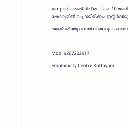
ജനുവരി അഞ്ചിന് രാവിലെ 10 മണ
ഷോറൂമിൽ വച്ചായിരിക്കും ഇന്റർവ്യ
താല്പര്യമുള്ളവർ നിങ്ങളുടെ ബയോഡാറ്
Mob: 9207202917
Emploibility Centre Kottayam