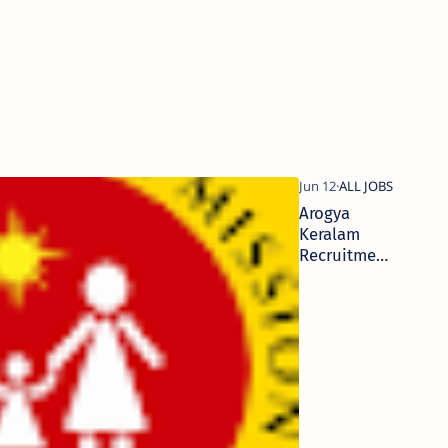
Arogya
Keralam
Recruitment
Walk-In For
29 Mid Level
Service
Provider
Posts