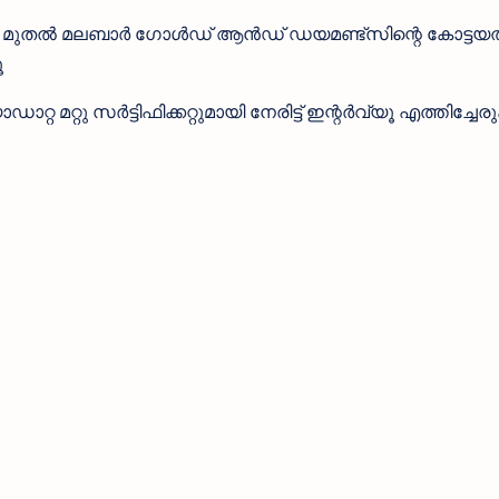
ി മുതൽ മലബാർ ഗോൾഡ് ആൻഡ് ഡയമണ്ട്സിന്റെ കോട്ടയത്
ൂ
റ മറ്റു സർട്ടിഫിക്കറ്റുമായി നേരിട്ട് ഇന്റർവ്യൂ എത്തിച്ചേര