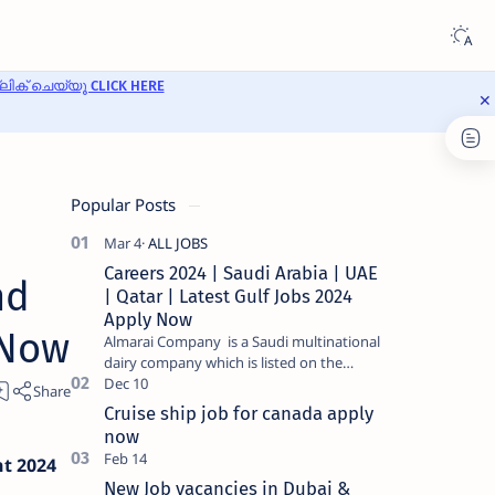
ക് ചെയ്യൂ CLICK HERE
Popular Posts
Careers 2024 | Saudi Arabia | UAE
nd
| Qatar | Latest Gulf Jobs 2024
Apply Now
 Now
Almarai Company is a Saudi multinational
dairy company which is listed on the
Tadawul stock exchange. It specializes in
food and bevera…
Cruise ship job for canada apply
now
nt 2024
New Job vacancies in Dubai &