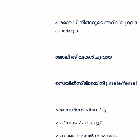
പരമാവധി നിങ്ങളുടെ അറിവിലുള്ള 
ചെയ്യുക.
ജോലി ഒഴിവുകൾ ചുവടെ
സെയിൽസ് ട്രെയിനി ( male/femal
🔹യോഗ്യത പ്ലസ് ടു
🔹പ്രായം 27 വയസ്സ്
🔹സാലറി : ഉയർന്ന ശമ്പളം