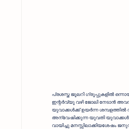
പ്രശസ്ത ജൂലറി ഗ്രൂപ്പുകളിൽ ഒന
ഇന്റർവ്യൂ വഴി ജോലി നേടാൻ അവസര
യുവാക്കൾക്ക് ഉയർന്ന ശമ്പളത്ത
അന്വേഷിക്കുന്ന യുവതി യുവാക്കൾ ത
വായിച്ചു മനസ്സിലാക്കിയശേഷം ജനുവര