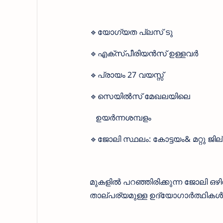
🔹യോഗ്യത പ്ലസ് ടു
🔹എക്സ്പീരിയൻസ് ഉള്ളവർ
🔹പ്രായം 27 വയസ്സ്
🔹സെയിൽസ് മേഖലയിലെ
ഉയർന്നശമ്പളം
🔹ജോലി സ്ഥലം: കോട്ടയം& മറ്റു ജ
മുകളിൽ പറഞ്ഞിരിക്കുന്ന ജോലി ഒഴ
താല്പര്യമുള്ള ഉദ്യോഗാർത്ഥികൾ ക