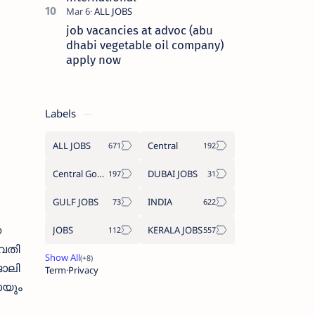
job vacancies at advoc (abu
dhabi vegetable oil company)
apply now
Labels
ALL JOBS
Central
Central Government Job
DUBAI JOBS
GULF JOBS
INDIA
ന
JOBS
KERALA JOBS
ുവതി
ോലി
Term
Privacy
ായും