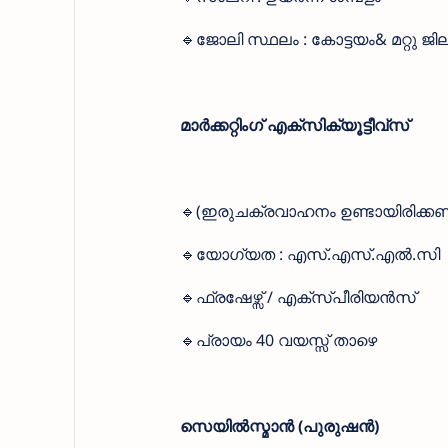
🔹ജോലി സ്ഥലം : കോട്ടയം& മറ്റു ജ
മാർക്കറ്റിംഗ് എക്സിക്യൂട്ടീവ്സ്
🔹(ഇരുചക്രവാഹനം ഉണ്ടായിരിക്കണ
🔹യോഗ്യത : എസ്.എസ്.എൽ.സി
🔹ഫ്രഷേഴ്സ് / എക്സ്പീരിയൻസ്
🔹പ്രായം 40 വയസ്സ് താഴെ
സെയിൽസ്മാൻ (പുരുഷൻ)