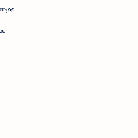
തുള്ള
ുക.