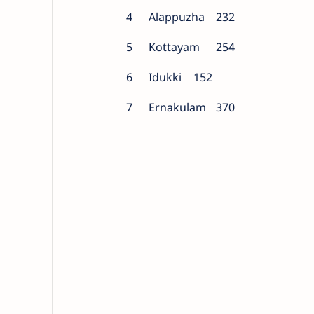
4
Alappuzha
232
5
Kottayam
254
6
Idukki
152
7
Ernakulam
370