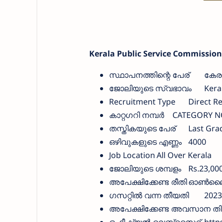
Kerala Public Service Commission 
സ്ഥാപനത്തിന്റെ പേര്
കേര
ജോലിയുടെ സ്വഭാവം
Kera
Recruitment Type
Direct R
കാറ്റഗറി നമ്പര്‍
CATEGORY NO
തസ്തികയുടെ പേര്
Last Gra
ഒഴിവുകളുടെ എണ്ണം
4000
Job Location
All Over Kerala
ജോലിയുടെ ശമ്പളം
Rs.23,000
അപേക്ഷിക്കേണ്ട രീതി
ഓണ്‍ലൈ
ഗസറ്റില്‍ വന്ന തീയതി
2023
അപേക്ഷിക്കേണ്ട അവസാന ത