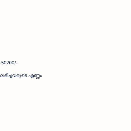
-50200/-
ce ലഭിച്ചവരുടെ എണ്ണം