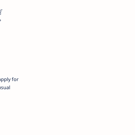
്
ം
apply for
usual