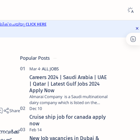
ക് ചെയ്യൂ CLICK HERE
Popular Posts
Careers 2024 | Saudi Arabia | UAE
| Qatar | Latest Gulf Jobs 2024
Apply Now
Almarai Company is a Saudi multinational
dairy company which is listed on the
Tadawul stock exchange. It specializes in
food and bevera…
Cruise ship job for canada apply
now
വര്‍ക്ക്
New Job vacancies in Dubai &