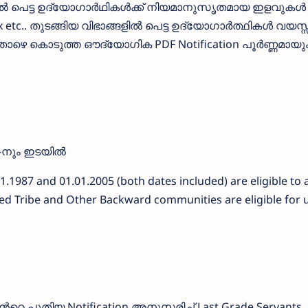
ളില്‍ പെട്ട ഉദ്യോഗാര്‍ഥികള്‍ക്ക് നിയമാനുസൃതമായ ഇളവുകള്‍
tc.. തുടങ്ങിയ വിഭാങ്ങളില്‍ പെട്ട ഉദ്യോഗാര്‍ത്ഥികള്‍ വയസ്സ
 ‍ താഴെ കൊടുത്ത ഔദ്യോഗിക PDF Notification പൂര്‍ണ്ണമായു
6-നും ഇടയിൽ
1987 and 01.01.2005 (both dates included) are eligible to 
ed Tribe and Other Backward communities are eligible for 
റെ പുതിയ Notification അനുസരിച്ച് Last Grade Servants.