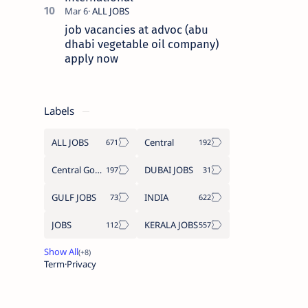
job vacancies at advoc (abu
dhabi vegetable oil company)
apply now
Labels
ALL JOBS
Central
Central Government Job
DUBAI JOBS
GULF JOBS
INDIA
JOBS
KERALA JOBS
Term
Privacy