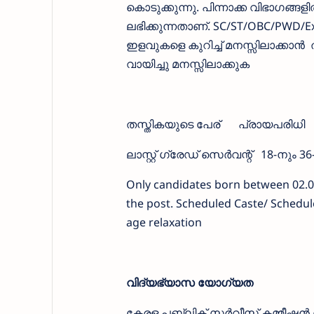
കൊടുക്കുന്നു. പിന്നാക്ക വിഭാഗങ്ങ
ലഭിക്കുന്നതാണ്. SC/ST/OBC/PWD/Ex e
ഇളവുകളെ കുറിച്ച് മനസ്സിലാക്കാന്‍
വായിച്ചു മനസ്സിലാക്കുക
തസ്തികയുടെ പേര്
പ്രായപരിധി
ലാസ്റ്റ് ഗ്രേഡ് സെര്‍വന്റ്
18-നും 3
Only candidates born between 02.01.
the post. Scheduled Caste/ Schedul
age relaxation
വിദ്യഭ്യാസ യോഗ്യത
കേരള പബ്ലിക് സർവീസ് കമ്മീഷൻ ന്‍