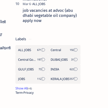
job vacancies at advoc (abu
dhabi vegetable oil company)
apply now
ഗിൽ
/
Labels
ീഷ്യൻ
ALL JOBS
Central
Central Government Job
DUBAI JOBS
GULF JOBS
INDIA
JOBS
KERALA JOBS
Term
Privacy