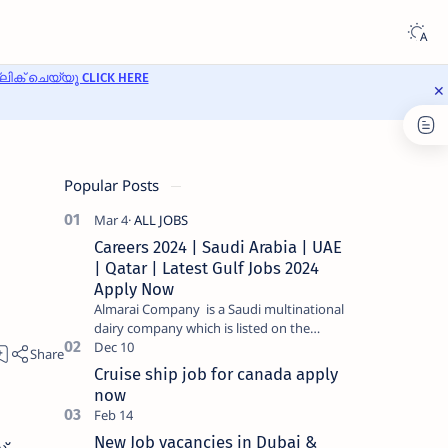
ക് ചെയ്യൂ CLICK HERE
Popular Posts
Careers 2024 | Saudi Arabia | UAE
| Qatar | Latest Gulf Jobs 2024
Apply Now
Almarai Company is a Saudi multinational
dairy company which is listed on the
Tadawul stock exchange. It specializes in
food and bevera…
Cruise ship job for canada apply
now
New Job vacancies in Dubai &