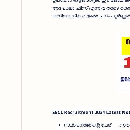
ഉപയോഗപ്പെടുത്തുക. ഈ ജോലിക്ക് 
അപേക്ഷാ ഫീസ്‌ എന്നിവ താഴെ കൊടു
ഔദ്യോഗിക വിജ്ഞാപനം പൂര്‍ണ്ണമായ
SECL Recruitment 2024 Latest Noti
സ്ഥാപനത്തിന്റെ പേര്
സൗത്