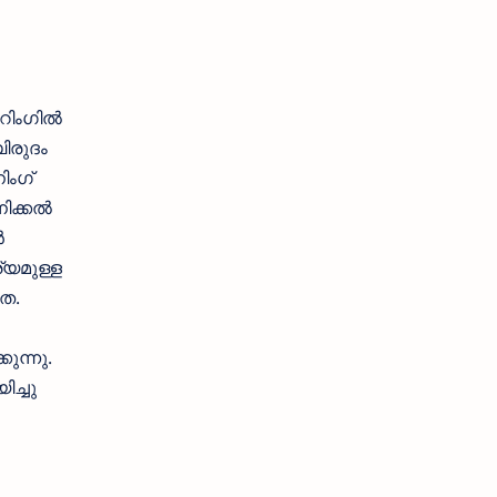
യറിംഗിൽ
ിരുദം
ിംഗ്
ിക്കൽ
ൻ
്യമുള്ള
യത.
ുന്നു.
ച്ചു