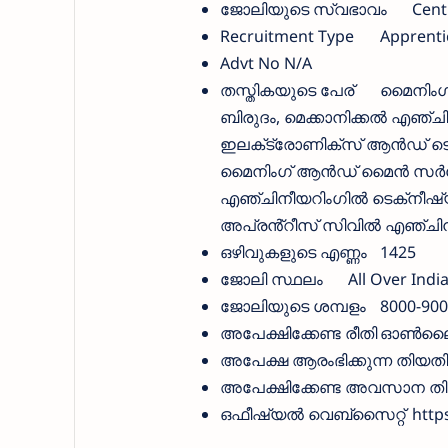
ജോലിയുടെ സ്വഭാവം
Cent
Recruitment Type
Apprenti
Advt No
N/A
തസ്തികയുടെ പേര്
മൈനിംഗ്
ബിരുദം, മെക്കാനിക്കൽ എഞ്ച
ഇലക്‌ട്രോണിക്‌സ് ആൻഡ് ടെ
മൈനിംഗ് ആൻഡ് മൈൻ സർവേയി
എഞ്ചിനീയറിംഗിൽ ടെക്‌നീഷ്
അപ്രൻ്റീസ് സിവിൽ എഞ്ചിന
ഒഴിവുകളുടെ എണ്ണം
1425
ജോലി സ്ഥലം
All Over Indi
ജോലിയുടെ ശമ്പളം
8000-900
അപേക്ഷിക്കേണ്ട രീതി
ഓണ്‍ലൈ
അപേക്ഷ ആരംഭിക്കുന്ന തിയതി
അപേക്ഷിക്കേണ്ട അവസാന ത
ഒഫീഷ്യല്‍ വെബ്സൈറ്റ്
https