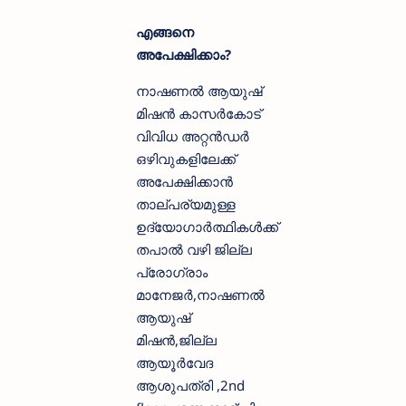
എങ്ങനെ
അപേക്ഷിക്കാം?
നാഷണൽ ആയുഷ്
മിഷൻ കാസർകോട്
വിവിധ അറ്റൻഡർ
ഒഴിവുകളിലേക്ക്
അപേക്ഷിക്കാന്‍
താല്പര്യമുള്ള
ഉദ്യോഗാര്‍ത്ഥികള്‍ക്ക്
തപാല്‍ വഴി ജില്ല
പ്രോഗ്രാം
മാനേജർ,നാഷണൽ
ആയുഷ്
മിഷൻ,ജില്ല
ആയൂർവേദ
ആശുപത്രി ,2nd