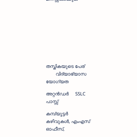
തസ്തികയുടെ പേര്
വിദ്യാഭ്യാസ
യോഗ്യത
അറ്റൻഡർ
SSLC
പാസ്സ്
കമ്പ്യൂട്ടർ
കഴിവുകൾ, എംഎസ്
ഓഫീസ്,