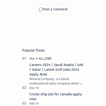
Popular Posts
Careers 2024 | Saudi Arabia | UAE
| Qatar | Latest Gulf Jobs 2024
Apply Now
Almarai Company is a Saudi
multinational dairy company which is
listed on the Tadawul stock exchange.
It specializes in food and bevera…
Cruise ship job for canada apply
now