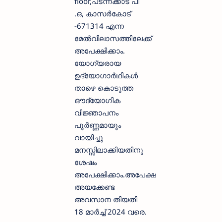
floor,പടന്നക്കാട് പി
.ഒ, കാസർകോട്
-671314 എന്ന
മേൽവിലാസത്തിലേക്ക്
അപേക്ഷിക്കാം.
യോഗ്യരായ
ഉദ്യോഗാര്‍ഥികള്‍
താഴെ കൊടുത്ത
ഔദ്യോഗിക
വിജ്ഞാപനം
പൂര്‍ണ്ണമായും
വായിച്ചു
മനസ്സിലാക്കിയതിനു
ശേഷം
അപേക്ഷിക്കാം.അപേക്ഷ
അയക്കേണ്ട
അവസാന തിയതി
18 മാർച്ച് 2024 വരെ.