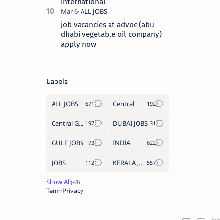
international
job vacancies at advoc (abu
dhabi vegetable oil company)
apply now
Labels
ALL JOBS
Central
Central Government Job
DUBAI JOBS
GULF JOBS
INDIA
JOBS
KERALA JOBS
Term
Privacy