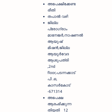
അപേക്ഷിക്കേണ്ട
രീതി
തപാല്‍ വഴി
ജില്ല
പ്രോഗ്രാം
മാനേജർ,നാഷണൽ
ആയുഷ്
മിഷൻ,ജില്ല
ആയൂർവേദ
ആശുപത്രി
,2nd
floor,പടന്നക്കാട്
പി .ഒ,
കാസർകോട്
-671314
അപേക്ഷ
ആരംഭിക്കുന്ന
തിയതി
12