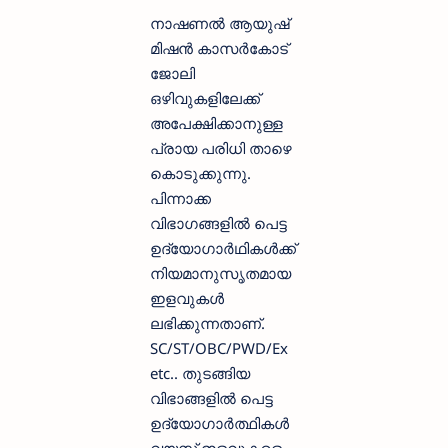
നാഷണൽ ആയുഷ്
മിഷൻ കാസർകോട്
ജോലി
ഒഴിവുകളിലേക്ക്
അപേക്ഷിക്കാനുള്ള
പ്രായ പരിധി താഴെ
കൊടുക്കുന്നു.
പിന്നാക്ക
വിഭാഗങ്ങളില്‍ പെട്ട
ഉദ്യോഗാര്‍ഥികള്‍ക്ക്
നിയമാനുസൃതമായ
ഇളവുകള്‍
ലഭിക്കുന്നതാണ്.
SC/ST/OBC/PWD/Ex
etc.. തുടങ്ങിയ
വിഭാങ്ങളില്‍ പെട്ട
ഉദ്യോഗാര്‍ത്ഥികള്‍
വയസ്സ് ഇളവുകളെ