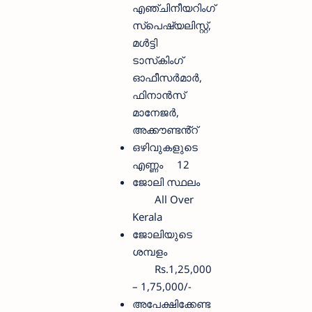
എഞ്ചിനീയറിംഗ്
സ്‌പെഷ്യലിസ്റ്റ്,
മൾട്ടി
ടാസ്‌കിംഗ്
ഓഫീസർമാർ,
ഫിനാൻസ്
മാനേജർ,
അക്കൗണ്ടൻ്റ്
ഒഴിവുകളുടെ
എണ്ണം
12
ജോലി സ്ഥലം
All Over
Kerala
ജോലിയുടെ
ശമ്പളം
Rs.1,25,000
– 1,75,000/-
അപേക്ഷിക്കേണ്ട