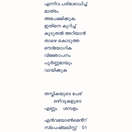
എന്നിവ പരിശോധിച്ച്
മാത്രം
അപേക്ഷിക്കുക.
ഇതിനെ കുറിച്ച്
കൂടുതല്‍ അറിയാന്‍
താഴെ കൊടുത്ത
ഔദ്യോഗിക
വിജ്ഞാപനം
പൂര്‍ണ്ണമായും
വായിക്കുക
തസ്തികയുടെ പേര്
ഒഴിവുകളുടെ
എണ്ണം
ശമ്പളം
എൻവയോൺമെൻ്റ്
സ്‌പെഷ്യലിസ്റ്റ്
01