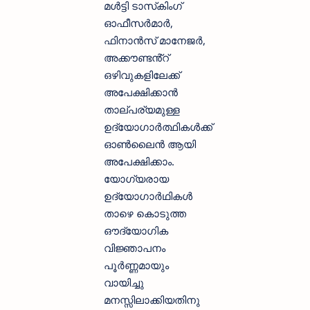
മൾട്ടി ടാസ്‌കിംഗ്
ഓഫീസർമാർ,
ഫിനാൻസ് മാനേജർ,
അക്കൗണ്ടൻ്റ്
ഒഴിവുകളിലേക്ക്
അപേക്ഷിക്കാന്‍
താല്പര്യമുള്ള
ഉദ്യോഗാര്‍ത്ഥികള്‍ക്ക്
ഓണ്‍ലൈന്‍ ആയി
അപേക്ഷിക്കാം.
യോഗ്യരായ
ഉദ്യോഗാര്‍ഥികള്‍
താഴെ കൊടുത്ത
ഔദ്യോഗിക
വിജ്ഞാപനം
പൂര്‍ണ്ണമായും
വായിച്ചു
മനസ്സിലാക്കിയതിനു