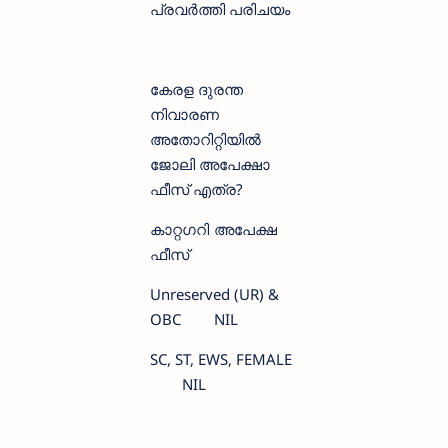
പ്രവർത്തി പരിചയം
കേരള ദുരന്ത
നിവാരണ
അതോറിറ്റിയിൽ
ജോലി അപേക്ഷാ
ഫീസ്‌ എത്ര?
കാറ്റഗറി
അപേക്ഷ
ഫീസ്
Unreserved (UR) &
OBC
NIL
SC, ST, EWS, FEMALE
NIL