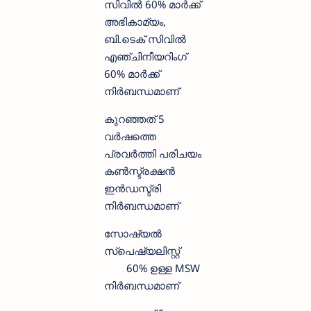
സിവിൽ 60% മാർക്ക്
അഭികാമ്യം,
ബി.ടെക് സിവിൽ
എഞ്ചിനീയറിംഗ്
60% മാർക്ക്
നിർബന്ധമാണ്
കുറഞ്ഞത് 5
വർഷത്തെ
പ്രവർത്തി പരിചയം
കൺസ്ട്രക്ഷൻ
ഇൻഡസ്ട്രി
നിർബന്ധമാണ്
സോഷ്യൽ
സ്‌പെഷ്യലിസ്റ്റ്
60% ഉള്ള MSW
നിർബന്ധമാണ്