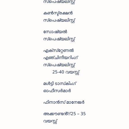
സ്‌പെഷ്യലിസ്റ്റ്
കൺസ്ട്രക്ഷൻ
സ്‌പെഷ്യലിസ്റ്റ്
സോഷ്യൽ
സ്‌പെഷ്യലിസ്റ്റ്
എക്‌സ്‌റ്റേണൽ
എഞ്ചിനീയറിംഗ്
സ്‌പെഷ്യലിസ്റ്റ്
25-40 വയസ്സ്
മൾട്ടി ടാസ്‌കിംഗ്
ഓഫീസർമാർ
ഫിനാൻസ് മാനേജർ
അക്കൗണ്ടൻ്റ്
25 – 35
വയസ്സ്