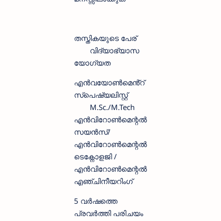
തസ്തികയുടെ പേര്
വിദ്യാഭ്യാസ
യോഗ്യത
എൻവയോൺമെൻ്റ്
സ്‌പെഷ്യലിസ്റ്റ്
M.Sc./M.Tech
എൻവിറോൺമെന്റൽ
സയൻസ്/
എൻവിറോൺമെന്റൽ
ടെക്നോളജി /
എൻവിറോൺമെന്റൽ
എഞ്ചിനീയറിംഗ്
5 വർഷത്തെ
പ്രവർത്തി പരിചയം