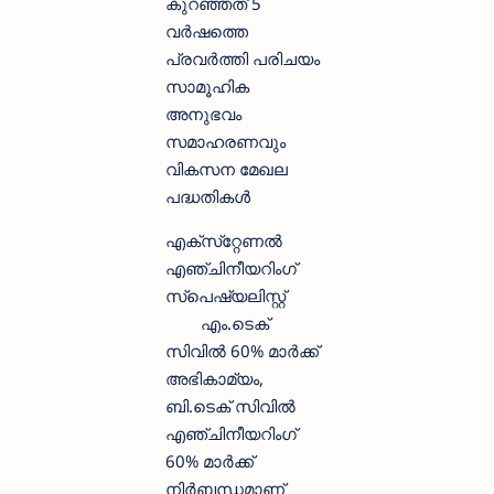
കുറഞ്ഞത് 5
വർഷത്തെ
പ്രവർത്തി പരിചയം
സാമൂഹിക
അനുഭവം
സമാഹരണവും
വികസന മേഖല
പദ്ധതികൾ
എക്‌സ്‌റ്റേണൽ
എഞ്ചിനീയറിംഗ്
സ്‌പെഷ്യലിസ്റ്റ്
എം.ടെക്
സിവിൽ 60% മാർക്ക്
അഭികാമ്യം,
ബി.ടെക് സിവിൽ
എഞ്ചിനീയറിംഗ്
60% മാർക്ക്
നിർബന്ധമാണ്