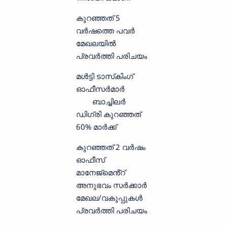
കുറഞ്ഞത് 5
വർഷത്തെ പവർ
മേഖലയിൽ
പ്രവർത്തി പരിചയം
മൾട്ടി ടാസ്‌കിംഗ്
ഓഫീസർമാർ
ബാച്ചിലർ
ഡിഗ്രി കുറഞ്ഞത്
60% മാർക്ക്
കുറഞ്ഞത് 2 വർഷം
ഓഫീസ്
മാനേജ്മെൻ്റ്
അനുഭവം സർക്കാർ
മേഖല/വകുപ്പുകൾ
പ്രവർത്തി പരിചയം