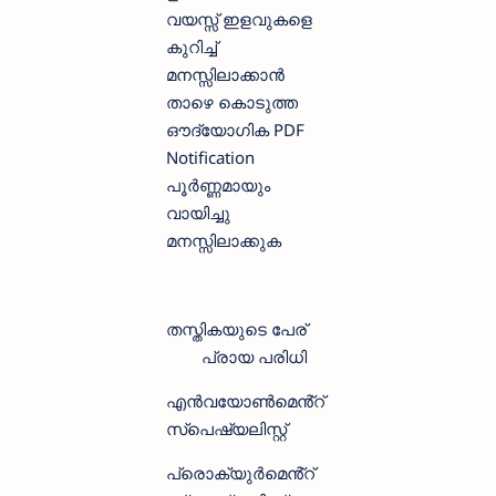
വയസ്സ് ഇളവുകളെ
കുറിച്ച്
മനസ്സിലാക്കാന്‍ ‍
താഴെ കൊടുത്ത
ഔദ്യോഗിക PDF
Notification
പൂര്‍ണ്ണമായും
വായിച്ചു
മനസ്സിലാക്കുക
തസ്തികയുടെ പേര്
പ്രായ പരിധി
എൻവയോൺമെൻ്റ്
സ്‌പെഷ്യലിസ്റ്റ്
പ്രൊക്യുർമെൻ്റ്