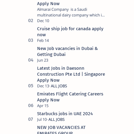
Apply Now
Almarai Company is a Saudi
multinational dairy company which is
listed on the Tadawul stock exchange.
It specializes in food and bevera…
Cruise ship job for canada apply
now
New Job vacancies in Dubai &
Getting Dubai
Latest Jobs in Daesonn
Construction Pte Ltd | Singapore
Apply Now
Emirates Flight Catering Careers
Apply Now
Starbucks jobs in UAE 2024
NEW JOB VACANCIES AT
EMIRATES GROUP