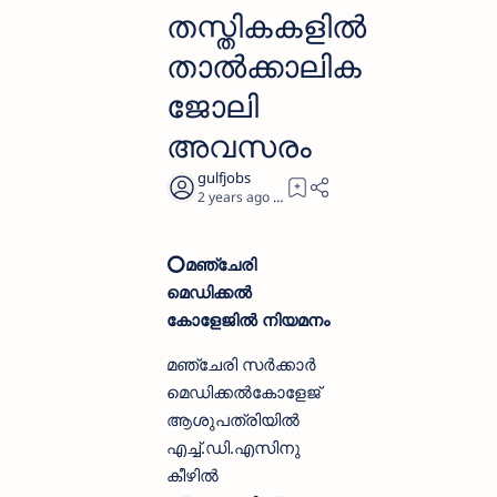
തസ്തികകളില്‍
താല്‍ക്കാലിക
ജോലി
അവസരം
2 years ago
2
⭕️മഞ്ചേരി
മെഡിക്കൽ
കോളേജിൽ നിയമനം
മഞ്ചേരി സർക്കാർ
മെഡിക്കൽകോളേജ്
ആശുപത്രിയിൽ
എച്ച്.ഡി.എസിനു
കീഴിൽ