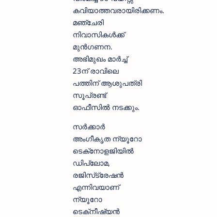
കവിയാത്തവരായിരിക്കണം.
മഞ്ചേരി
നിവാസികൾക്ക്
മുൻഗണന.
അഭിമുഖം മാർച്ച്
23ന് രാവിലെ
പത്തിന് ആശുപത്രി
സൂപ്രണ്ട്
ഓഫീസിൽ നടക്കും.
സർക്കാർ
അംഗീകൃത ന്യൂറോ
ടെക്‌നോളജിയിൽ
ഡിപ്ലോമ,
രജിസ്‌ട്രേഷൻ
എന്നിവയാണ്
ന്യൂറോ
ടെക്‌നീഷ്യൻ