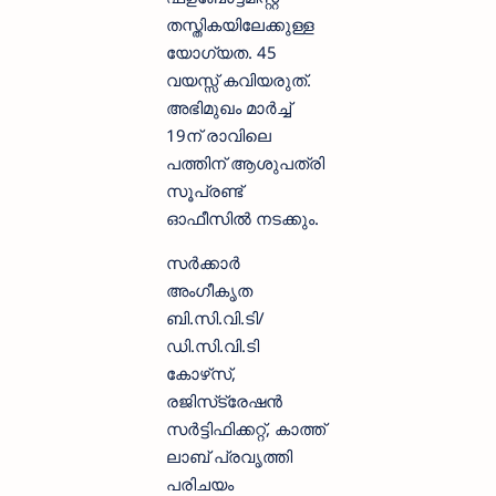
തസ്തികയിലേക്കുള്ള
യോഗ്യത. 45
വയസ്സ് കവിയരുത്.
അഭിമുഖം മാർച്ച്
19ന് രാവിലെ
പത്തിന് ആശുപത്രി
സൂപ്രണ്ട്
ഓഫീസിൽ നടക്കും.
സർക്കാർ
അംഗീകൃത
ബി.സി.വി.ടി/
ഡി.സി.വി.ടി
കോഴ്‌സ്,
രജിസ്‌ട്രേഷൻ
സർട്ടിഫിക്കറ്റ്, കാത്ത്
ലാബ് പ്രവൃത്തി
പരിചയം