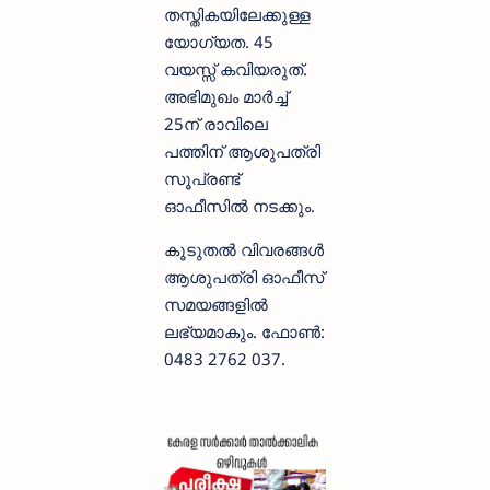
തസ്തികയിലേക്കുള്ള
യോഗ്യത. 45
വയസ്സ് കവിയരുത്.
അഭിമുഖം മാർച്ച്
25ന് രാവിലെ
പത്തിന് ആശുപത്രി
സൂപ്രണ്ട്
ഓഫീസിൽ നടക്കും.
കൂടുതൽ വിവരങ്ങൾ
ആശുപത്രി ഓഫീസ്
സമയങ്ങളിൽ
ലഭ്യമാകും. ഫോൺ:
0483 2762 037.