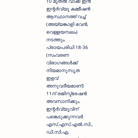
10 മുതൽ വാക്ക് ഇൻ
ഇന്റർവ്യൂ കമ്മീഷൻ
ആസ്ഥാനത്ത് വച്ച്
(അയ്യങ്കാളി ഭവൻ,
വെള്ളയമ്പലം)
നടത്തും.
പ്രായപരിധി 18-36
(സംവരണ
വിഭാഗങ്ങൾക്ക്
നിയമാനുസൃത
ഇളവ്
അനുവദീയമാണ്)
11ന് രജിസ്ട്രേഷൻ
അവസാനിക്കും.
ഇന്റർവ്യൂവിന്
പങ്കെടുക്കുന്നവർ
എസ്.എസ്.എൽ.സി.,
ഡി.സി.എ,