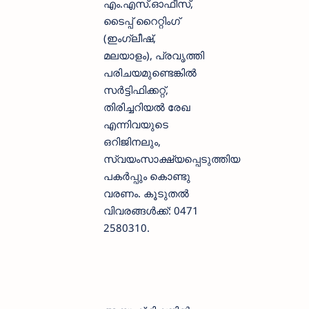
എം.എസ്.ഓഫീസ്,
ടൈപ്പ് റൈറ്റിംഗ്
(ഇംഗ്ലീഷ്,
മലയാളം), പ്രവൃത്തി
പരിചയമുണ്ടെങ്കിൽ
സർട്ടിഫിക്കറ്റ്,
തിരിച്ചറിയൽ രേഖ
എന്നിവയുടെ
ഒറിജിനലും,
സ്വയംസാക്ഷ്യപ്പെടുത്തിയ
പകർപ്പും കൊണ്ടു
വരണം. കൂടുതൽ
വിവരങ്ങൾക്ക്: 0471
2580310.