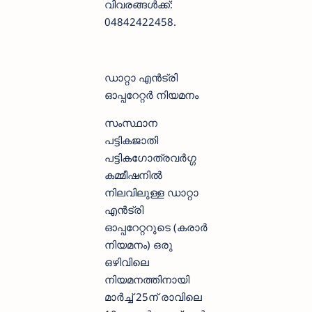
വിവരങ്ങൾക്ക്:
04842422458.
ഡാറ്റാ എൻട്രി
ഓപ്പറേറ്റർ നിയമനം
സംസ്ഥാന
പട്ടികജാതി
പട്ടികഗോത്രവർഗ്ഗ
കമ്മീഷനിൽ
നിലവിലുള്ള ഡാറ്റാ
എൻട്രി
ഓപ്പറേറ്ററുടെ (കരാർ
നിയമനം) ഒരു
ഒഴിവിലെ
നിയമനത്തിനായി
മാർച്ച് 25ന് രാവിലെ