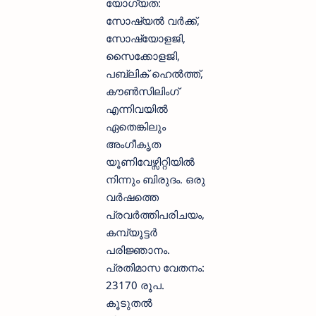
യോഗ്യത:
സോഷ്യൽ വർക്ക്,
സോഷ്യോളജി,
സൈക്കോളജി,
പബ്ലിക് ഹെൽത്ത്,
കൗൺസിലിംഗ്
എന്നിവയിൽ
ഏതെങ്കിലും
അംഗീകൃത
യൂണിവേഴ്സിറ്റിയിൽ
നിന്നും ബിരുദം. ഒരു
വർഷത്തെ
പ്രവർത്തിപരിചയം,
കമ്പ്യൂട്ടർ
പരിജ്ഞാനം.
പ്രതിമാസ വേതനം:
23170 രൂപ.
കൂടുതൽ