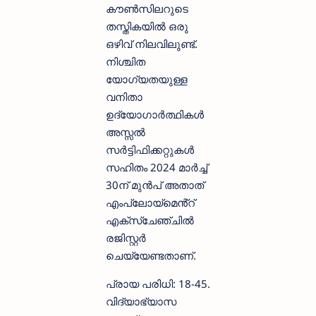
കൗൺസിലറുടെ
തസ്തികയിൽ ഒരു
ഒഴിവ് നിലവിലുണ്ട്.
നിശ്ചിത
യോഗ്യതയുള്ള
വനിതാ
ഉദ്യോഗാർത്ഥികൾ
അസ്സൽ
സർട്ടിഫിക്കറ്റുകൾ
സഹിതം 2024 മാർച്ച്‌
30ന് മുൻപ് അതാത്
എംപ്ലോയ്മെൻ്റ്
എക്സ്ചേഞ്ചിൽ
രജിസ്റ്റർ
ചെയ്യേണ്ടതാണ്.
പ്രായ പരിധി: 18-45.
വിദ്യാഭ്യാസ