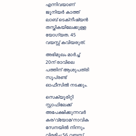
എന്നിവയാണ്
ജൂനിയർ കാത്ത്
ലാബ് ടെക്‌നീഷ്യൻ
തസ്തികയിലേക്കുള്ള
യോഗ്യത. 45
വയസ്സ് കവിയരുത്.
അഭിമുഖം മാർച്ച്
20ന് രാവിലെ
പത്തിന് ആശുപത്രി
സൂപ്രണ്ട്
ഓഫീസിൽ നടക്കും.
സെക്യൂരിറ്റി
സ്റ്റാഫിലേക്ക്
അപേക്ഷിക്കുന്നവർ
കര/വ്യോമ/നാവിക
സേനയിൽ നിന്നും
വിരമിച്ച 56 വയസ്സ്