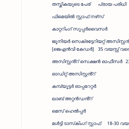
തസ്തികയുടെ പേര്
പ്രായ പരിധി
ഫിമെയിൽ സ്റ്റാഫ് നഴ്‌സ്
കാറ്ററിംഗ് സൂപ്പർവൈസർ
ജൂനിയർ സെക്രട്ടേറിയറ്റ് അസിസ്റ്റൻ
[ജെഎൻവി കേഡർ]
35 വയസ്സ് വര
അസിസ്റ്റൻ്റ് സെക്ഷൻ ഓഫീസർ
2
ഓഡിറ്റ് അസിസ്റ്റൻ്റ്
കമ്പ്യൂട്ടർ ഓപ്പറേറ്റർ
ലാബ് അറ്റൻഡൻ്റ്
മെസ് ഹെൽപ്പർ
മൾട്ടി ടാസ്‌കിംഗ് സ്റ്റാഫ്
18-30 വയസ