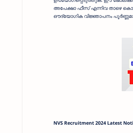
ഉപയോഗപ്പെടുത്തുക. ഈ ജോലിക്ക് 
അപേക്ഷാ ഫീസ്‌ എന്നിവ താഴെ കൊടു
ഔദ്യോഗിക വിജ്ഞാപനം പൂര്‍ണ്ണമായ
NVS Recruitment 2024 Latest Noti