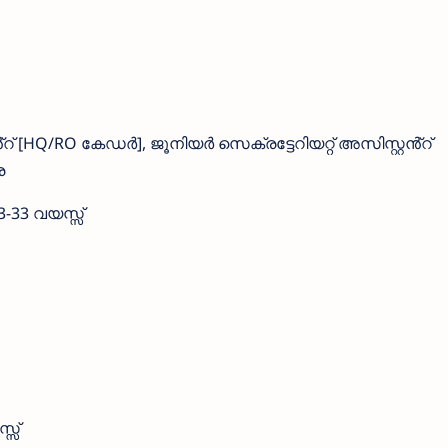
്റ് [HQ/RO കേഡർ], ജൂനിയർ സെക്രട്ടേറിയറ്റ് അസിസ്റ്റൻ്റ്
െ
3-33 വയസ്സ്
്സ്