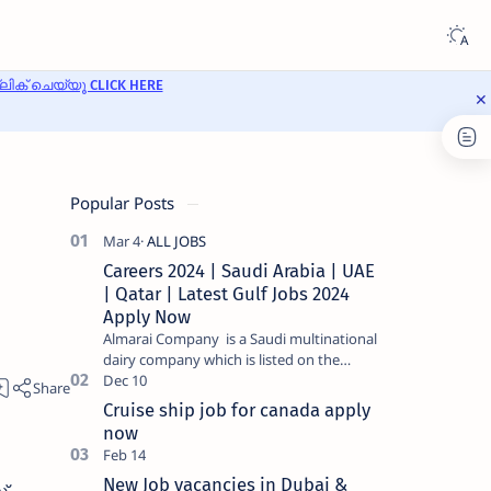
ക് ചെയ്യൂ CLICK HERE
Popular Posts
Careers 2024 | Saudi Arabia | UAE
| Qatar | Latest Gulf Jobs 2024
Apply Now
Almarai Company is a Saudi multinational
dairy company which is listed on the
Tadawul stock exchange. It specializes in
food and bevera…
Cruise ship job for canada apply
now
New Job vacancies in Dubai &