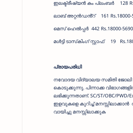
ഇലക്ട്രീഷ്യൻ കം പ്ലംബർ
128
R
ലാബ് അറ്റൻഡൻ്റ്
161
Rs.18000-
മെസ് ഹെൽപ്പർ
442
Rs.18000-5690
മൾട്ടി ടാസ്‌കിംഗ് സ്റ്റാഫ്
19
Rs.18
പ്രായപരിധി
നവോദയ വിദ്യാലയ സമിതി ജോലി ഒഴി
കൊടുക്കുന്നു. പിന്നാക്ക വിഭാഗങ്ങ
ലഭിക്കുന്നതാണ്. SC/ST/OBC/PWD/Ex e
ഇളവുകളെ കുറിച്ച് മനസ്സിലാക്കാന്‍
വായിച്ചു മനസ്സിലാക്കുക