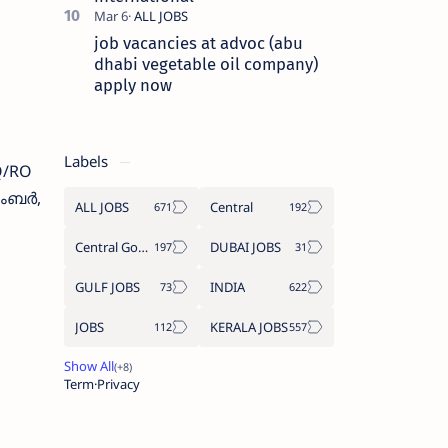
job vacancies at advoc (abu
dhabi vegetable oil company)
apply now
Labels
HQ/RO
ലംബർ,
ALL JOBS
Central
Central Government Job
DUBAI JOBS
GULF JOBS
INDIA
JOBS
KERALA JOBS
Term
Privacy