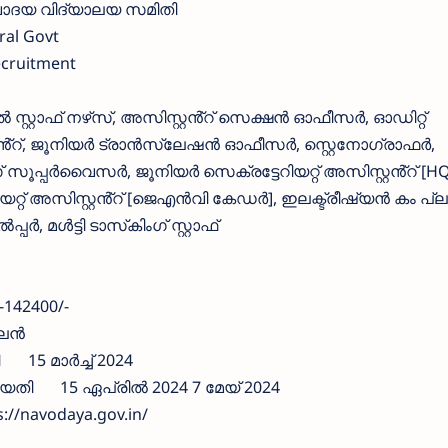
ദയ വിദ്യാലയ സമിതി
ral Govt
ecruitment
സ്റ്റാഫ് നഴ്‌സ്, അസിസ്റ്റൻ്റ് സെക്ഷൻ ഓഫീസർ, ഓഡിറ്റ്
്റൻ്റ്, ജൂനിയർ ട്രാൻസ്ലേഷൻ ഓഫീസർ, സ്റ്റെനോഗ്രാഫർ,
റിംഗ് സൂപ്പർവൈസർ, ജൂനിയർ സെക്രട്ടേറിയറ്റ് അസിസ്റ്റൻ്റ് [
റ്റ് അസിസ്റ്റൻ്റ് [ജെഎൻവി കേഡർ], ഇലക്ട്രീഷ്യൻ കം പ്
, മൾട്ടി ടാസ്‌കിംഗ് സ്റ്റാഫ്
a
-142400/-
ന്‍
15 മാർച്ച് 2024
ിയതി
15 ഏപ്രിൽ 2024 7 മേയ് 2024
s://navodaya.gov.in/