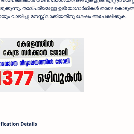
അപേക്ഷിക്കാന്‍ വേണ്ട യോഗ്യത,ഒഴിവുകളുടെ എണ്ണം,വയസ്സ
ക്കുന്നു. താല്പര്യമുള്ള ഉദ്യോഗാര്‍ഥികള്‍ താഴെ കൊടുത്
ും വായിച്ചു മനസ്സിലാക്കിയതിനു ശേഷം അപേക്ഷിക്കുക.
fication Details