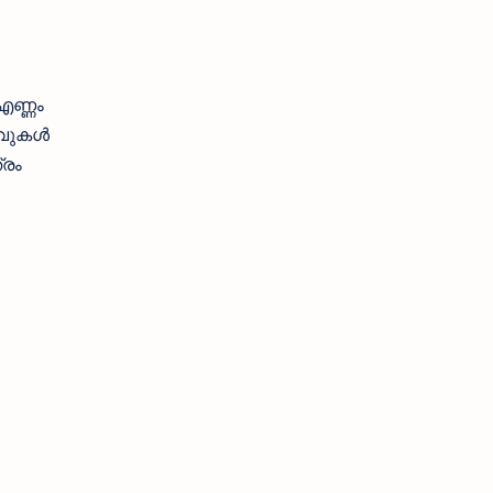
എണ്ണം
വുകള്‍
്രം