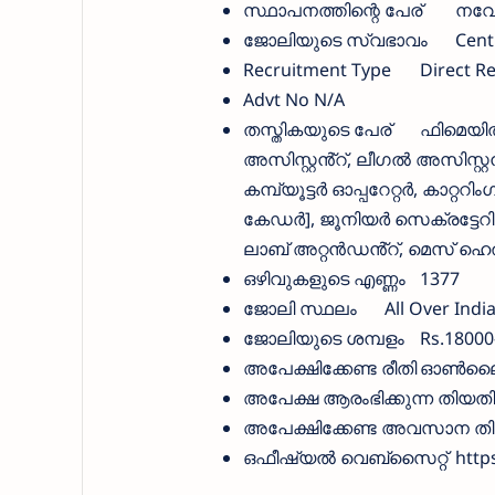
സ്ഥാപനത്തിന്റെ പേര്
നവോ
ജോലിയുടെ സ്വഭാവം
Cent
Recruitment Type
Direct R
Advt No
N/A
തസ്തികയുടെ പേര്
ഫിമെയിൽ 
അസിസ്റ്റൻ്റ്, ലീഗൽ അസിസ്റ
കമ്പ്യൂട്ടർ ഓപ്പറേറ്റർ, കാറ്റ
കേഡർ], ജൂനിയർ സെക്രട്ടേറിയ
ലാബ് അറ്റൻഡൻ്റ്, മെസ് ഹെൽപ്പർ
ഒഴിവുകളുടെ എണ്ണം
1377
ജോലി സ്ഥലം
All Over Indi
ജോലിയുടെ ശമ്പളം
Rs.18000
അപേക്ഷിക്കേണ്ട രീതി
ഓണ്‍ലൈ
അപേക്ഷ ആരംഭിക്കുന്ന തിയതി
അപേക്ഷിക്കേണ്ട അവസാന ത
ഒഫീഷ്യല്‍ വെബ്സൈറ്റ്
http