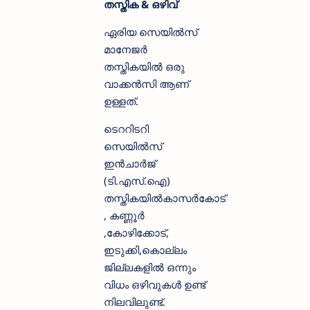
തസ്തിക & ഒഴിവ്
ഏരിയ സെയിൽസ്
മാനേജർ
തസ്തികയിൽ ഒരു
വാക്കൻസി ആണ്
ഉള്ളത്.
ടെററിടറി
സെയിൽസ്
ഇൻചാർജ്
(ടി.എസ്.ഐ)
തസ്തികയിൽകാസർകോട്
, കണ്ണൂർ
,കോഴിക്കോട്,
ഇടുക്കി,കൊല്ലം
ജില്ലകളിൽ ഒന്നും
വിധം ഒഴിവുകൾ ഉണ്ട്
നിലവിലുണ്ട്.