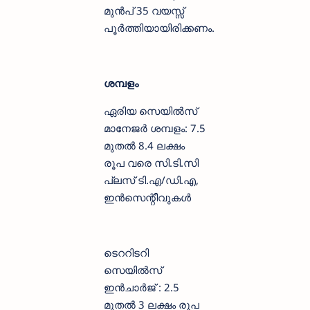
മുൻപ് 35 വയസ്സ്
പൂർത്തിയായിരിക്കണം.
ശമ്പളം
ഏരിയ സെയിൽസ്
മാനേജർ ശമ്പളം: 7.5
മുതൽ 8.4 ലക്ഷം
രൂപ വരെ സി.ടി.സി
പ്ലസ് ടി.എ/ഡി.എ,
ഇൻസെന്റീവുകൾ
ടെററിടറി
സെയിൽസ്
ഇൻചാർജ് : 2.5
മുതൽ 3 ലക്ഷം രൂപ