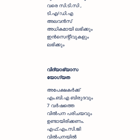
വരെ സി.ടി.സി ,
ടി.എ/ഡി.എ
അലവൻസ്
അധികമായി ലഭിക്കും
ഇൻസെന്റീവുകളും
ലഭിക്കും
വിദ്യാഭ്യാസ
യോഗ്യത
അപേക്ഷകർക്ക്
എം.ബി.എ ബിരുദവും
7 വർഷത്തെ
വിൽപന പരിചയവും
ഉണ്ടായിരിക്കണം.
എഫ്.എം.സി.ജി
വിൽപനയിൽ