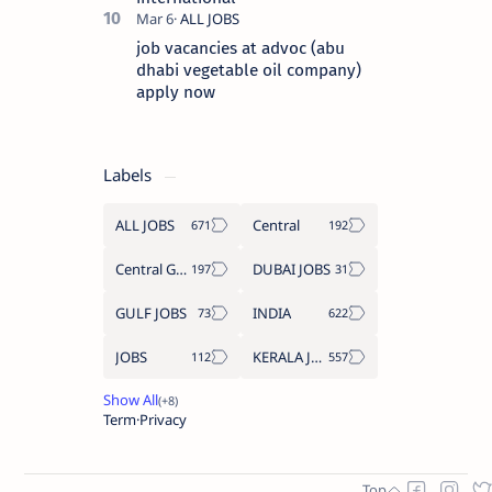
job vacancies at advoc (abu
dhabi vegetable oil company)
apply now
Labels
ALL JOBS
Central
Central Government Job
DUBAI JOBS
GULF JOBS
INDIA
JOBS
KERALA JOBS
Term
Privacy