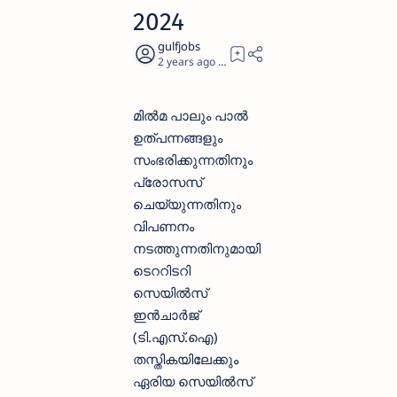
2024
2 years ago
1
മിൽമ പാലും പാൽ
ഉത്പന്നങ്ങളും
സംഭരിക്കുന്നതിനും
പ്രോസസ്
ചെയ്യുന്നതിനും
വിപണനം
നടത്തുന്നതിനുമായി
ടെററിടറി
സെയിൽസ്
ഇൻചാർജ്
(ടി.എസ്.ഐ)
തസ്തികയിലേക്കും
ഏരിയ സെയിൽസ്