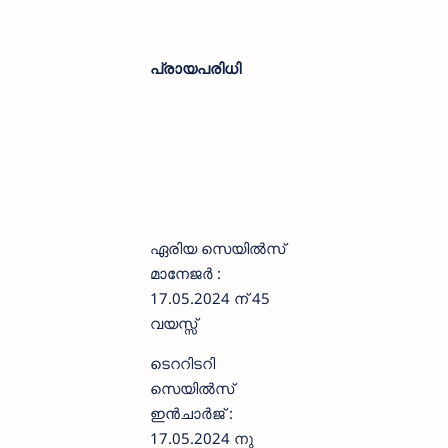
പ്രായപരിധി
ഏരിയ സെയിൽസ്
മാനേജർ :
17.05.2024 ന് 45
വയസ്സ്
ടെററിടറി
സെയിൽസ്
ഇൻചാർജ് :
17.05.2024 നു