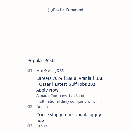
Popular Posts
Careers 2024 | Saudi Arabia | UAE
| Qatar | Latest Gulf Jobs 2024
Apply Now
Almarai Company is a Saudi
multinational dairy company which is
listed on the Tadawul stock exchange.
It specializes in food and bevera…
Cruise ship job for canada apply
now