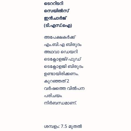
ടെററിടറി
സെയിൽസ്
ഇൻചാർജ്
(ടി.എസ്.ഐ)
അപേക്ഷകർക്ക്
എം.ബി.എ ബിരുദം
അഥവാ ഡെയറി
ടെക്നോളജി/ഫുഡ്
ടെക്നോളജി ബിരുദം
ഉണ്ടായിരിക്കണം.
കുറഞ്ഞത് 2
വർഷത്തെ വിൽപന
പരിചയം
നിർബന്ധമാണ്.
ശമ്പളം: 7.5 മുതൽ