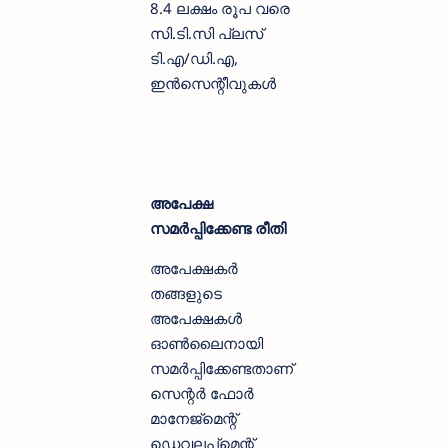
8.4 ലക്ഷം രൂപ വരെ
സി.ടി.സി പ്ലസ്
ടി.എ/ഡി.എ,
ഇൻസെന്റീവുകൾ
അപേക്ഷ
സമർപ്പിക്കേണ്ട രീതി
അപേക്ഷകർ
തങ്ങളുടെ
അപേക്ഷകൾ
ഓൺലൈനായി
സമർപ്പിക്കേണ്ടതാണ്
സെന്റർ ഫോർ
മാനേജ്മെന്റ്
ഡെവലപ്മെന്റ്