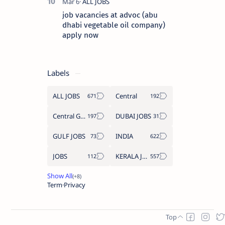
job vacancies at advoc (abu
dhabi vegetable oil company)
apply now
Labels
ALL JOBS
Central
Central Government Job
DUBAI JOBS
GULF JOBS
INDIA
JOBS
KERALA JOBS
Term
Privacy