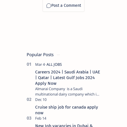
NIT യില്‍
ജോലി
അവസരം
Popular Posts
Careers 2024 | Saudi Arabia | UAE
| Qatar | Latest Gulf Jobs 2024
Apply Now
Almarai Company is a Saudi
multinational dairy company which is
listed on the Tadawul stock exchange.
It specializes in food and bevera…
Cruise ship job for canada apply
now
New Job vacancies in Dubai &