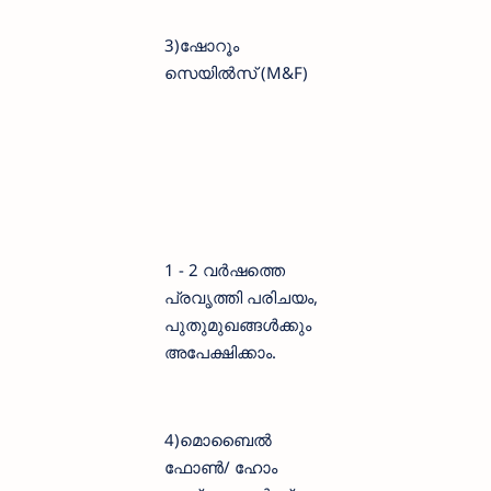
3)ഷോറൂം
സെയിൽസ് (M&F)
1 - 2 വർഷത്തെ
പ്രവൃത്തി പരിചയം,
പുതുമുഖങ്ങൾക്കും
അപേക്ഷിക്കാം.
4)മൊബൈൽ
ഫോൺ/ ഹോം