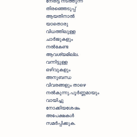
നേരിട്ട് നടത്തുന്ന
തിരഞ്ഞെടുപ്പ്
ആയതിനാൽ
യാതൊരു
വിധത്തിലുള്ള
ചാർജുകളും
നൽകേണ്ട
ആവശ്യമില്ല.
വന്നിട്ടുള്ള
ഒഴിവുകളും
അനുബന്ധ
വിവരങ്ങളും താഴെ
നൽകുന്നു.പൂർണ്ണമായും
വായിച്ചു
നോക്കിയശേഷം
അപേക്ഷകൾ
സമർപ്പിക്കുക.