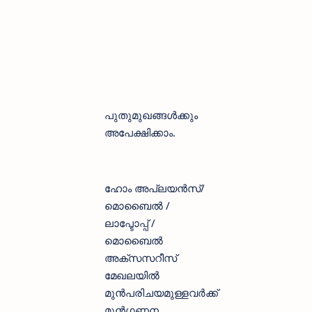
പുതുമുഖങ്ങൾക്കും
അപേക്ഷിക്കാം.
ഹോം അപ്ലയൻസ്/
മൊബൈൽ /
ലാപ്ടോപ്പ് /
മൊബൈൽ
അക്‌സസറീസ്
മേഖലയിൽ
മുൻപരിചയമുള്ളവർക്ക്
മുൻഗണന