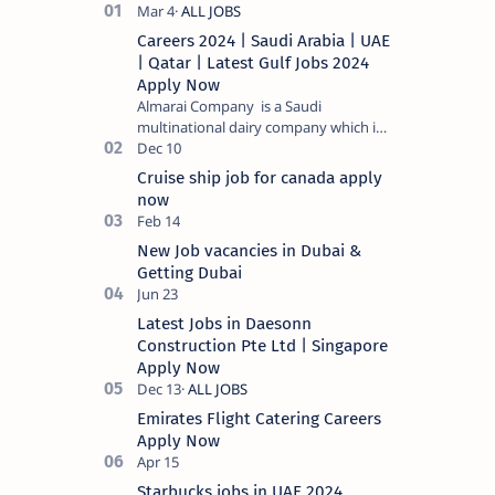
Careers 2024 | Saudi Arabia | UAE
| Qatar | Latest Gulf Jobs 2024
Apply Now
Almarai Company is a Saudi
multinational dairy company which is
listed on the Tadawul stock exchange.
It specializes in food and bevera…
Cruise ship job for canada apply
now
New Job vacancies in Dubai &
Getting Dubai
Latest Jobs in Daesonn
Construction Pte Ltd | Singapore
Apply Now
Emirates Flight Catering Careers
Apply Now
Starbucks jobs in UAE 2024