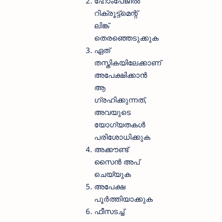
ഹോംപേജിൽ
റിക്രൂട്ട്മെന്റ്
ലിങ്ക്
തെരഞ്ഞെടുക്കുക
ഏത്
തസ്തികയിലേക്കാണ്
അപേക്ഷിക്കാൻ
ആ​
ഗ്രഹിക്കുന്നത്,
അവയുടെ
യോ​ഗ്യതകൾ
പരിശോധിക്കുക
അക്കൗണ്ട്
സൈൻ അപ്
ചെയ്യുക
അപേക്ഷ
പൂർത്തിയാക്കുക
ഫീസടച്ച്