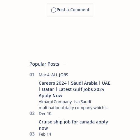
Popular Posts
Careers 2024 | Saudi Arabia | UAE
| Qatar | Latest Gulf Jobs 2024
Apply Now
Almarai Company is a Saudi
multinational dairy company which is
listed on the Tadawul stock exchange.
It specializes in food and bevera…
Cruise ship job for canada apply
now