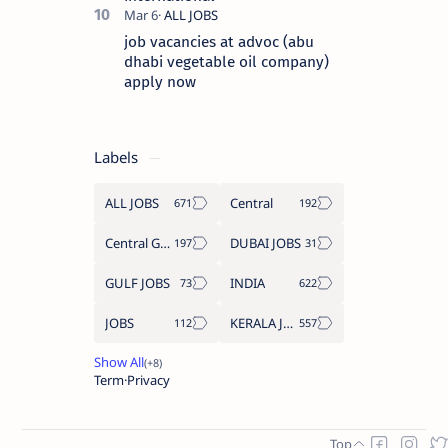
job vacancies at advoc (abu
dhabi vegetable oil company)
apply now
Labels
ALL JOBS
Central
Central Government Job
DUBAI JOBS
GULF JOBS
INDIA
JOBS
KERALA JOBS
Term
Privacy