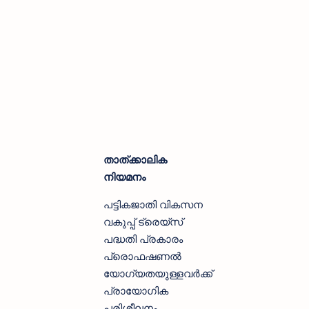
താത്ക്കാലിക
നിയമനം
പട്ടികജാതി വികസന
വകുപ്പ് ട്രെയ്‌സ്
പദ്ധതി പ്രകാരം
പ്രൊഫഷണൽ
യോഗ്യതയുള്ളവർക്ക്
പ്രായോഗിക
പരിശീലനം