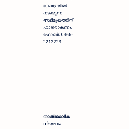
കോളേജില്‍
നടക്കുന്ന
അഭിമുഖത്തിന്
ഹാജരാകണം.
ഫോണ്‍: 0466-
2212223.
താത്ക്കാലിക
നിയമനം