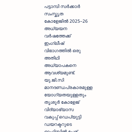
പട്ടാമ്പി സർക്കാർ
സംസ്കൃത
കോളേജിൽ 2025–26
അധ്യയന
വർഷത്തേക്ക്
ഇംഗ്ലീഷ്
വിഭാഗത്തിൽ ഒരു
അതിഥി
അധ്യാപകനെ
ആവശ്യമുണ്ട്.
യു.ജി.സി
മാനദണ്ഡപ്രകാരമുള്ള
യോഗ്യതയുള്ളതും
തൃശൂർ കോളേജ്
വിദ്യാഭ്യാസ
വകുപ്പ് ഡെപ്യൂട്ടി
ഡയറക്ടറുടെ
ഓഫിസിൽ പേര്