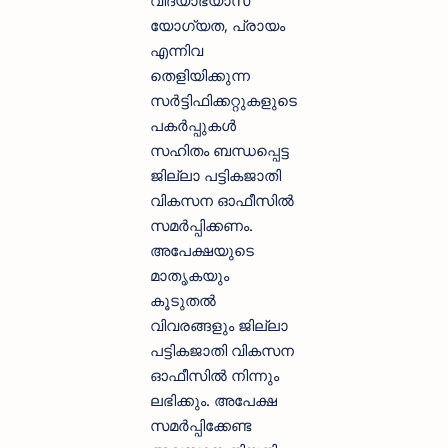
യോഗ്യത, പ്രായം
എന്നിവ
തെളിയിക്കുന്ന
സർട്ടിഫിക്കറ്റുകളുടെ
പകർപ്പുകൾ
സഹിതം ബന്ധപ്പെട്ട
ജില്ലാ പട്ടികജാതി
വികസന ഓഫീസിൽ
സമർപ്പിക്കണം.
അപേക്ഷയുടെ
മാതൃകയും
കൂടുതൽ
വിവരങ്ങളും ജില്ലാ
പട്ടികജാതി വികസന
ഓഫീസിൽ നിന്നും
ലഭിക്കും. അപേക്ഷ
സമർപ്പിക്കേണ്ട