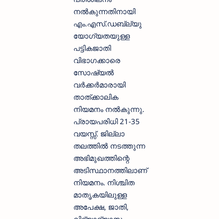
നൽകുന്നതിനായി
എം.എസ്.ഡബ്ല്യു
യോഗ്യതയുള്ള
പട്ടികജാതി
വിഭാഗക്കാരെ
സോഷ്യൽ
വർക്കർമാരായി
താത്ക്കാലിക
നിയമനം നൽകുന്നു.
പ്രായപരിധി 21-35
വയസ്സ്. ജില്ലാ
തലത്തിൽ നടത്തുന്ന
അഭിമുഖത്തിന്റെ
അടിസ്ഥാനത്തിലാണ്
നിയമനം. നിശ്ചിത
മാതൃകയിലുള്ള
അപേക്ഷ, ജാതി,
വിദ്യാഭ്യാസ