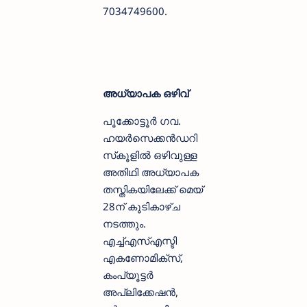
7034749600.
അധ്യാപക ഒഴിവ്
പൂക്കോട്ടൂര്‍ ഗവ.
ഹയര്‍സെക്കന്‍ഡറി
സ്‌കൂളില്‍ ഒഴിവുള്ള
അതിഥി അധ്യാപക
തസ്തികയിലേക്ക് മെയ്
28ന് കൂടികാഴ്ച
നടത്തും.
എച്ച്എസ്എസ്ടി
എകണോമിക്സ്,
കംപ്യൂട്ടര്‍
അപ്ലിക്കേഷന്‍,