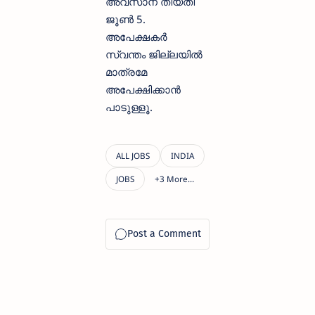
അവസാന തിയതി
ജൂൺ 5.
അപേക്ഷകർ
സ്വന്തം ജില്ലയിൽ
മാത്രമേ
അപേക്ഷിക്കാൻ
പാടുള്ളൂ.