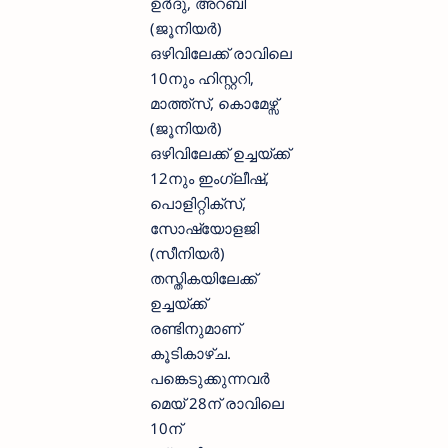
ഉര്‍ദു, അറബി
(ജൂനിയര്‍)
ഒഴിവിലേക്ക് രാവിലെ
10നും ഹിസ്റ്ററി,
മാത്ത്സ്, കൊമേഴ്സ്
(ജൂനിയര്‍)
ഒഴിവിലേക്ക് ഉച്ചയ്ക്ക്
12നും ഇംഗ്ലീഷ്,
പൊളിറ്റിക്സ്,
സോഷ്യോളജി
(സീനിയര്‍)
തസ്തികയിലേക്ക്
ഉച്ചയ്ക്ക്
രണ്ടിനുമാണ്
കൂടികാഴ്ച.
പങ്കെടുക്കുന്നവര്‍
മെയ് 28ന് രാവിലെ
10ന്